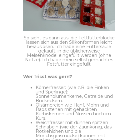
So sieht es dann aus: die Fettfutterblöcke
lassen sich aus den Silikonformen leicht
herauslösen. Ich habe eine Futtersäule
gekauft, in die üblicherweise
Meisenknödel eingefüllt werden (ohne
Netze). Ich habe mein selbstgemachtes
Fettfutter eingefüllt.
Wer frisst was gern?
Körnerfresser: (wie z.B. die Finken
und Sperlinge):
Sonnenblumenkerne, Getreide und
Buckeckern.
Ölsämereien wie Hanf, Mohn und
Raps stehen mit gehackten
Kürbiskernen und Nüssen hoch im
Kurs.
Weichfresser mit dünnen spitzen
Schnäbeln (wie der Zaunkönig, das
Rotkehlchen und die
Mönchsgrasmücke) können mit
harten Kernen nichts anfangen.