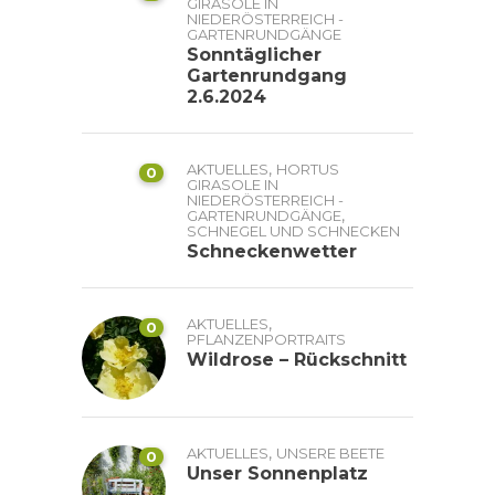
GIRASOLE IN
NIEDERÖSTERREICH -
GARTENRUNDGÄNGE
Sonntäglicher
Gartenrundgang
2.6.2024
,
AKTUELLES
HORTUS
0
GIRASOLE IN
NIEDERÖSTERREICH -
,
GARTENRUNDGÄNGE
SCHNEGEL UND SCHNECKEN
Schneckenwetter
,
AKTUELLES
0
PFLANZENPORTRAITS
Wildrose – Rückschnitt
,
AKTUELLES
UNSERE BEETE
0
Unser Sonnenplatz