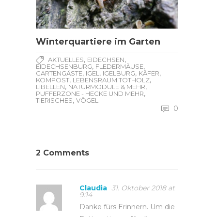
Winterquartiere im Garten
,
,
AKTUELLES
EIDECHSEN
,
,
EIDECHSENBURG
FLEDERMÄUSE
,
,
,
,
GARTENGÄSTE
IGEL
IGELBURG
KÄFER
,
,
KOMPOST
LEBENSRAUM TOTHOLZ
,
,
LIBELLEN
NATURMODULE & MEHR
,
PUFFERZONE - HECKE UND MEHR
,
TIERISCHES
VÖGEL
0
2 Comments
Claudia
31. Oktober 2018 at
9:14
Danke fürs Erinnern. Um die