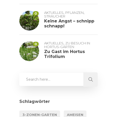
,
,
AKTUELLES
PFLANZEN
0
STRÄUCHER
Keine Angst – schnipp
schnapp!
,
AKTUELLES
ZU BESUCH IN
0
HORTUS-GÄRTEN
Zu Gast im Hortus
Trifolium
Schlagwörter
3-ZONEN-GARTEN
AMEISEN