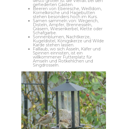
desto größer ist die Vielfalt bei den
gefiederten Gästen.
Beeren von Eberesche, Weißdorn,
Kornelkirsche und Hagebutten
stehen besonders hoch im Kurs.
Samen sammeln von: Wegerich,
Disteln, Ampfer, Brennesseln,
Gräsern, Wiesenkerbel, Klette oder
Schafgarbe.
Sonnenblumen, Nachtkerze,
Kugeldistel, Königskerze und Wilde
Karde stehen lassen.
Falllaub, wo sich Asseln, Käfer und
Spinnen einnisten, ist ein
willkommener Futterplatz für
Amseln und Rotkehlchen und
Singdrosseln.