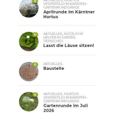
,
AKTUELLES
HORTUS
0
VESPERTILIO IN KÄRNTEN -
GARTENRUNDGÄNGE
Aprilrunde im Kärntner
Hortus
,
AKTUELLES
NÜTZLICHE
0
,
HELFER IM GARTEN
TIERISCHES
Lasst die Läuse sitzen!
AKTUELLES
0
Baustelle
,
AKTUELLES
HORTUS
0
VESPERTILIO IN KÄRNTEN -
GARTENRUNDGÄNGE
Gartenrunde im Juli
2026