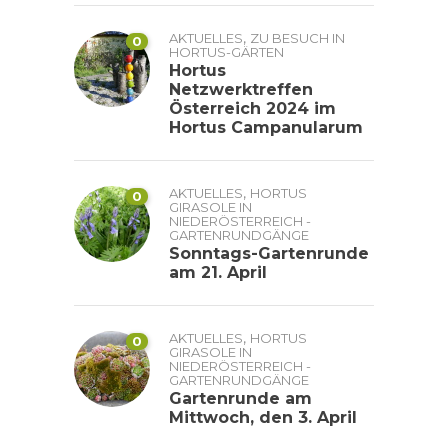
,
AKTUELLES
ZU BESUCH IN
0
HORTUS-GÄRTEN
Hortus
Netzwerktreffen
Österreich 2024 im
Hortus Campanularum
,
AKTUELLES
HORTUS
0
GIRASOLE IN
NIEDERÖSTERREICH -
GARTENRUNDGÄNGE
Sonntags-Gartenrunde
am 21. April
,
AKTUELLES
HORTUS
0
GIRASOLE IN
NIEDERÖSTERREICH -
GARTENRUNDGÄNGE
Gartenrunde am
Mittwoch, den 3. April