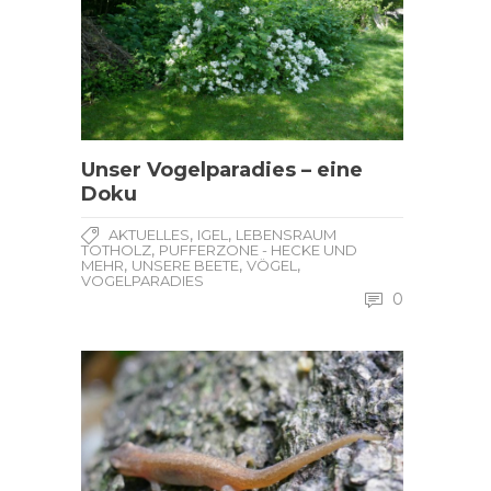
Unser Vogelparadies – eine
Doku
,
,
AKTUELLES
IGEL
LEBENSRAUM
,
TOTHOLZ
PUFFERZONE - HECKE UND
,
,
,
MEHR
UNSERE BEETE
VÖGEL
VOGELPARADIES
0