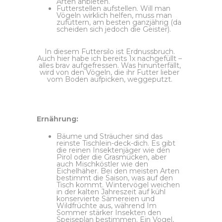
Arten anbieten.
Futterstellen aufstellen. Will man
Vögeln wirklich helfen, muss man
zufüttern, am besten ganzjährig (da
scheiden sich jedoch die Geister).
In diesem Futtersilo ist Erdnussbruch.
Auch hier habe ich bereits 1x nachgefüllt –
alles brav aufgefressen. Was hinunterfällt,
wird von den Vögeln, die ihr Futter lieber
vom Boden aufpicken, weggeputzt.
Ernährung:
Bäume und Sträucher sind das
reinste Tischlein-deck-dich. Es gibt
die reinen Insektenjäger wie den
Pirol oder die Grasmücken, aber
auch Mischköstler wie den
Eichelhäher. Bei den meisten Arten
bestimmt die Saison, was auf den
Tisch kommt. Wintervögel weichen
in der kalten Jahreszeit auf kühl
konservierte Sämereien und
Wildfrüchte aus, während Im
Sommer stärker Insekten den
Speiseplan bestimmen. Ein Vogel,