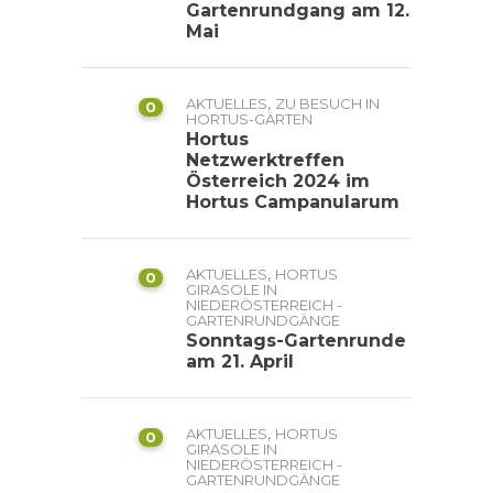
Gartenrundgang am 12.
Mai
,
AKTUELLES
ZU BESUCH IN
0
HORTUS-GÄRTEN
Hortus
Netzwerktreffen
Österreich 2024 im
Hortus Campanularum
,
AKTUELLES
HORTUS
0
GIRASOLE IN
NIEDERÖSTERREICH -
GARTENRUNDGÄNGE
Sonntags-Gartenrunde
am 21. April
,
AKTUELLES
HORTUS
0
GIRASOLE IN
NIEDERÖSTERREICH -
GARTENRUNDGÄNGE