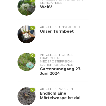
0
MEHRJÄHRIGE
Weiß!
,
AKTUELLES
UNSERE BEETE
0
Unser Turmbeet
,
AKTUELLES
HORTUS
0
GIRASOLE IN
NIEDERÖSTERREICH -
GARTENRUNDGÄNGE
Gartenrundgang 27.
Juni 2024
,
AKTUELLES
WESPEN
0
Endlich! Eine
Mörtelwespe ist da!