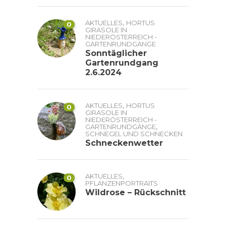
,
AKTUELLES
HORTUS
0
GIRASOLE IN
NIEDERÖSTERREICH -
GARTENRUNDGÄNGE
Sonntäglicher
Gartenrundgang
2.6.2024
,
AKTUELLES
HORTUS
0
GIRASOLE IN
NIEDERÖSTERREICH -
,
GARTENRUNDGÄNGE
SCHNEGEL UND SCHNECKEN
Schneckenwetter
,
AKTUELLES
0
PFLANZENPORTRAITS
Wildrose – Rückschnitt