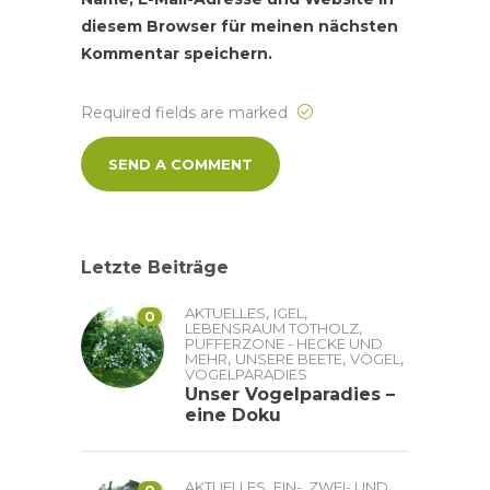
diesem Browser für meinen nächsten
Kommentar speichern.
Required fields are marked
Letzte Beiträge
,
,
AKTUELLES
IGEL
0
,
LEBENSRAUM TOTHOLZ
PUFFERZONE - HECKE UND
,
,
,
MEHR
UNSERE BEETE
VÖGEL
VOGELPARADIES
Unser Vogelparadies –
eine Doku
,
AKTUELLES
EIN-, ZWEI- UND