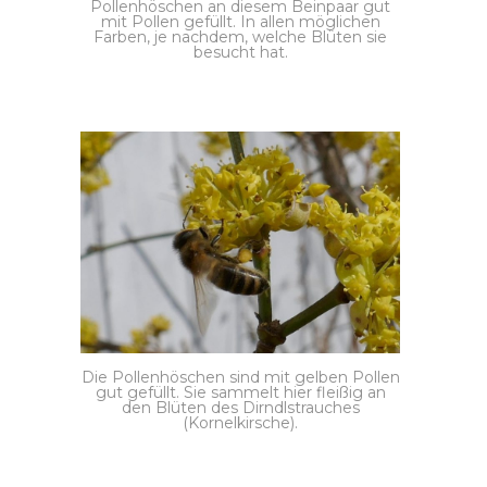
Pollenhöschen an diesem Beinpaar gut
mit Pollen gefüllt. In allen möglichen
Farben, je nachdem, welche Blüten sie
besucht hat.
Die Pollenhöschen sind mit gelben Pollen
gut gefüllt. Sie sammelt hier fleißig an
den Blüten des Dirndlstrauches
(Kornelkirsche).