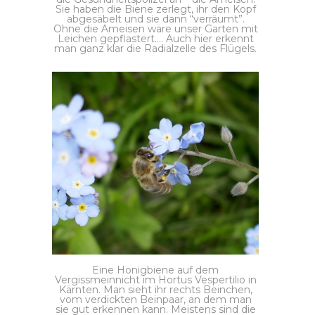
Sie haben die Biene zerlegt, ihr den Kopf
abgesäbelt und sie dann “verräumt”.
Ohne die Ameisen wäre unser Garten mit
Leichen gepflastert…. Auch hier erkennt
man ganz klar die Radialzelle des Flügels.
Eine Honigbiene auf dem
Vergissmeinnicht im Hortus Vespertilio in
Kärnten. Man sieht ihr rechts Beinchen,
vom verdickten Beinpaar, an dem man
sie gut erkennen kann. Meistens sind die