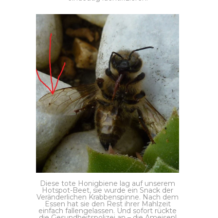
Diese tote Honigbiene lag auf unserem
Hotspot-Beet, sie wurde ein Snack der
Veränderlichen Krabbenspinne. Nach dem
Essen hat sie den Rest ihrer Mahlzeit
einfach fallengelassen. Und sofort rückte
die Gesundheitspolizei an – die Ameisen!