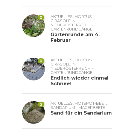
,
AKTUELLES
HORTUS
0
GIRASOLE IN
NIEDERÖSTERREICH -
GARTENRUNDGÄNGE
Gartenrunde am 4.
Februar
,
AKTUELLES
HORTUS
0
GIRASOLE IN
NIEDERÖSTERREICH -
GARTENRUNDGÄNGE
Endlich wieder einmal
Schnee!
,
,
AKTUELLES
HOTSPOT-BEET
2
SANDARIUM - MAGERBEETE
Sand für ein Sandarium