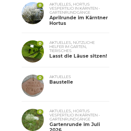
,
AKTUELLES
HORTUS
0
VESPERTILIO IN KÄRNTEN -
GARTENRUNDGÄNGE
Aprilrunde im Kärntner
Hortus
,
AKTUELLES
NÜTZLICHE
0
,
HELFER IM GARTEN
TIERISCHES
Lasst die Läuse sitzen!
AKTUELLES
0
Baustelle
,
AKTUELLES
HORTUS
0
VESPERTILIO IN KÄRNTEN -
GARTENRUNDGÄNGE
Gartenrunde im Juli
2026