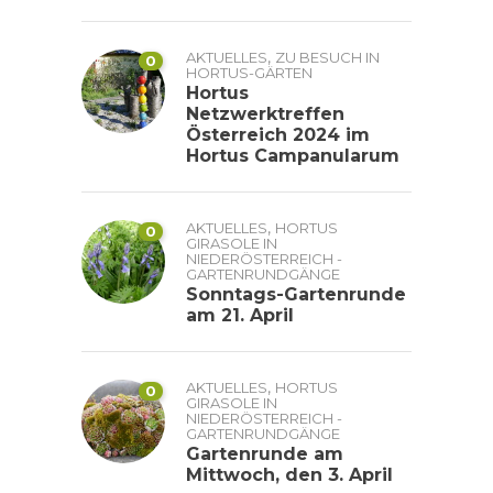
,
AKTUELLES
ZU BESUCH IN
0
HORTUS-GÄRTEN
Hortus
Netzwerktreffen
Österreich 2024 im
Hortus Campanularum
,
AKTUELLES
HORTUS
0
GIRASOLE IN
NIEDERÖSTERREICH -
GARTENRUNDGÄNGE
Sonntags-Gartenrunde
am 21. April
,
AKTUELLES
HORTUS
0
GIRASOLE IN
NIEDERÖSTERREICH -
GARTENRUNDGÄNGE
Gartenrunde am
Mittwoch, den 3. April