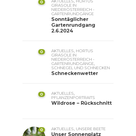
,
AKTUELLES
HORTUS
0
GIRASOLE IN
NIEDERÖSTERREICH -
GARTENRUNDGÄNGE
Sonntäglicher
Gartenrundgang
2.6.2024
,
AKTUELLES
HORTUS
0
GIRASOLE IN
NIEDERÖSTERREICH -
,
GARTENRUNDGÄNGE
SCHNEGEL UND SCHNECKEN
Schneckenwetter
,
AKTUELLES
0
PFLANZENPORTRAITS
Wildrose – Rückschnitt
,
AKTUELLES
UNSERE BEETE
0
Unser Sonnenplatz