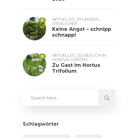
,
,
AKTUELLES
PFLANZEN
0
STRÄUCHER
Keine Angst – schnipp
schnapp!
,
AKTUELLES
ZU BESUCH IN
0
HORTUS-GÄRTEN
Zu Gast im Hortus
Trifolium
Schlagwörter