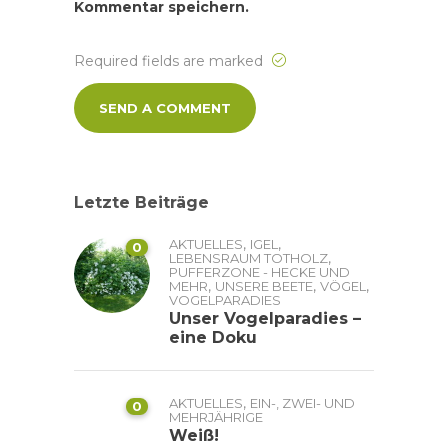
Kommentar speichern.
Required fields are marked
Letzte Beiträge
,
,
AKTUELLES
IGEL
0
,
LEBENSRAUM TOTHOLZ
PUFFERZONE - HECKE UND
,
,
,
MEHR
UNSERE BEETE
VÖGEL
VOGELPARADIES
Unser Vogelparadies –
eine Doku
,
AKTUELLES
EIN-, ZWEI- UND
0
MEHRJÄHRIGE
Weiß!