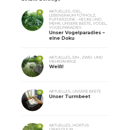
,
,
AKTUELLES
IGEL
0
,
LEBENSRAUM TOTHOLZ
PUFFERZONE - HECKE UND
,
,
,
MEHR
UNSERE BEETE
VÖGEL
VOGELPARADIES
Unser Vogelparadies –
eine Doku
,
AKTUELLES
EIN-, ZWEI- UND
0
MEHRJÄHRIGE
Weiß!
,
AKTUELLES
UNSERE BEETE
0
Unser Turmbeet
,
AKTUELLES
HORTUS
0
GIRASOLE IN