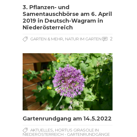
3. Pflanzen- und
Samentauschbörse am 6. April
2019 in Deutsch-Wagram in
Niederösterreich
,
2
GARTEN & MEHR
NATUR IM GARTEN
Gartenrundgang am 14.5.2022
,
AKTUELLES
HORTUS GIRASOLE IN
NIEDERÖSTERREICH - GARTENRUNDGÄNGE