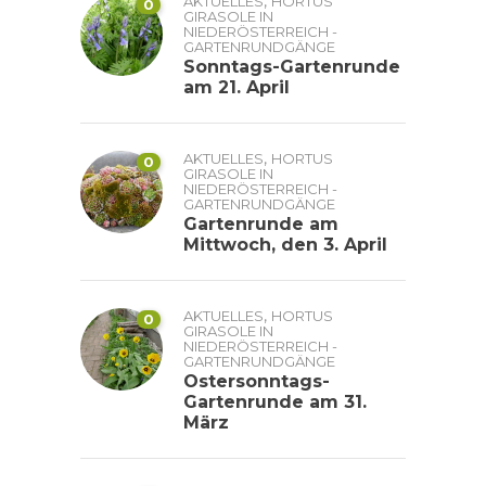
,
AKTUELLES
HORTUS
0
GIRASOLE IN
NIEDERÖSTERREICH -
GARTENRUNDGÄNGE
Sonntags-Gartenrunde
am 21. April
,
AKTUELLES
HORTUS
0
GIRASOLE IN
NIEDERÖSTERREICH -
GARTENRUNDGÄNGE
Gartenrunde am
Mittwoch, den 3. April
,
AKTUELLES
HORTUS
0
GIRASOLE IN
NIEDERÖSTERREICH -
GARTENRUNDGÄNGE
Ostersonntags-
Gartenrunde am 31.
März