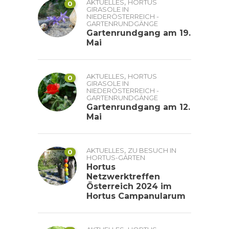
,
AKTUELLES
HORTUS
0
GIRASOLE IN
NIEDERÖSTERREICH -
GARTENRUNDGÄNGE
Gartenrundgang am 19.
Mai
,
AKTUELLES
HORTUS
0
GIRASOLE IN
NIEDERÖSTERREICH -
GARTENRUNDGÄNGE
Gartenrundgang am 12.
Mai
,
AKTUELLES
ZU BESUCH IN
0
HORTUS-GÄRTEN
Hortus
Netzwerktreffen
Österreich 2024 im
Hortus Campanularum