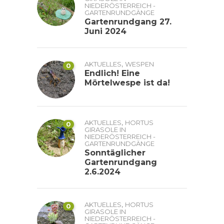
NIEDERÖSTERREICH -
GARTENRUNDGÄNGE
Gartenrundgang 27.
Juni 2024
,
AKTUELLES
WESPEN
0
Endlich! Eine
Mörtelwespe ist da!
,
AKTUELLES
HORTUS
0
GIRASOLE IN
NIEDERÖSTERREICH -
GARTENRUNDGÄNGE
Sonntäglicher
Gartenrundgang
2.6.2024
,
AKTUELLES
HORTUS
0
GIRASOLE IN
NIEDERÖSTERREICH -