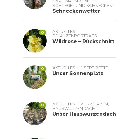
,
GARTENRUNDGÄNGE
SCHNEGEL UND SCHNECKEN
Schneckenwetter
,
AKTUELLES
0
PFLANZENPORTRAITS
Wildrose – Rückschnitt
,
AKTUELLES
UNSERE BEETE
0
Unser Sonnenplatz
,
,
AKTUELLES
HAUSWURZEN
0
HAUSWURZENDACH
Unser Hauswurzendach