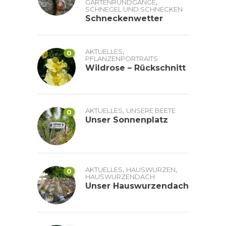
,
GARTENRUNDGÄNGE
SCHNEGEL UND SCHNECKEN
Schneckenwetter
,
AKTUELLES
0
PFLANZENPORTRAITS
Wildrose – Rückschnitt
,
AKTUELLES
UNSERE BEETE
0
Unser Sonnenplatz
,
,
AKTUELLES
HAUSWURZEN
0
HAUSWURZENDACH
Unser Hauswurzendach