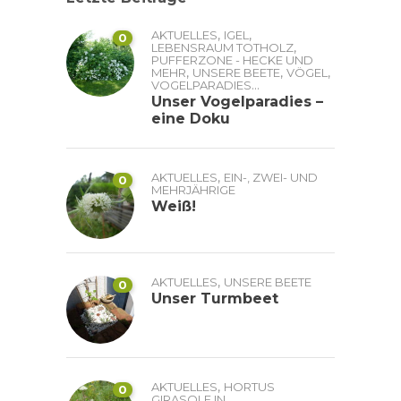
,
,
AKTUELLES
IGEL
0
,
LEBENSRAUM TOTHOLZ
PUFFERZONE - HECKE UND
,
,
,
MEHR
UNSERE BEETE
VÖGEL
...
VOGELPARADIES
Unser Vogelparadies –
eine Doku
,
AKTUELLES
EIN-, ZWEI- UND
0
MEHRJÄHRIGE
Weiß!
,
AKTUELLES
UNSERE BEETE
0
Unser Turmbeet
,
AKTUELLES
HORTUS
0
GIRASOLE IN