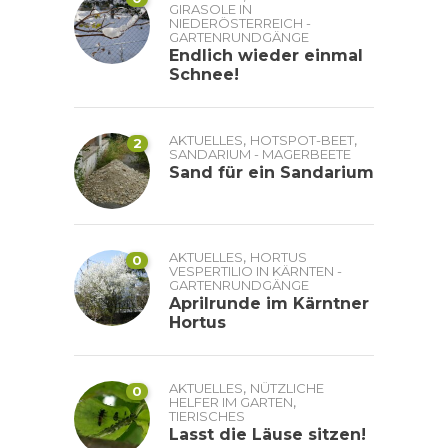
GIRASOLE IN
NIEDERÖSTERREICH -
GARTENRUNDGÄNGE
Endlich wieder einmal
Schnee!
,
,
AKTUELLES
HOTSPOT-BEET
2
SANDARIUM - MAGERBEETE
Sand für ein Sandarium
,
AKTUELLES
HORTUS
0
VESPERTILIO IN KÄRNTEN -
GARTENRUNDGÄNGE
Aprilrunde im Kärntner
Hortus
,
AKTUELLES
NÜTZLICHE
0
,
HELFER IM GARTEN
TIERISCHES
Lasst die Läuse sitzen!