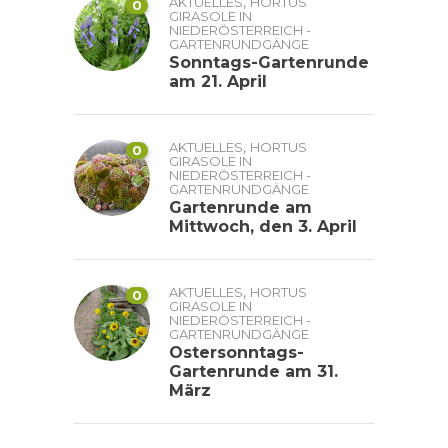
,
AKTUELLES
HORTUS
0
GIRASOLE IN
NIEDERÖSTERREICH -
GARTENRUNDGÄNGE
Sonntags-Gartenrunde
am 21. April
,
AKTUELLES
HORTUS
0
GIRASOLE IN
NIEDERÖSTERREICH -
GARTENRUNDGÄNGE
Gartenrunde am
Mittwoch, den 3. April
,
AKTUELLES
HORTUS
0
GIRASOLE IN
NIEDERÖSTERREICH -
GARTENRUNDGÄNGE
Ostersonntags-
Gartenrunde am 31.
März