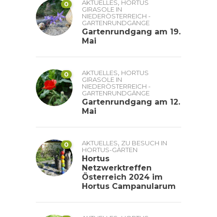
,
AKTUELLES
HORTUS
0
GIRASOLE IN
NIEDERÖSTERREICH -
GARTENRUNDGÄNGE
Gartenrundgang am 19.
Mai
,
AKTUELLES
HORTUS
0
GIRASOLE IN
NIEDERÖSTERREICH -
GARTENRUNDGÄNGE
Gartenrundgang am 12.
Mai
,
AKTUELLES
ZU BESUCH IN
0
HORTUS-GÄRTEN
Hortus
Netzwerktreffen
Österreich 2024 im
Hortus Campanularum