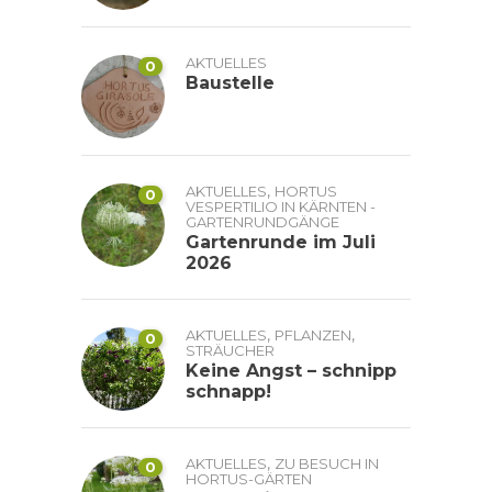
AKTUELLES
0
Baustelle
,
AKTUELLES
HORTUS
0
VESPERTILIO IN KÄRNTEN -
GARTENRUNDGÄNGE
Gartenrunde im Juli
2026
,
,
AKTUELLES
PFLANZEN
0
STRÄUCHER
Keine Angst – schnipp
schnapp!
,
AKTUELLES
ZU BESUCH IN
0
HORTUS-GÄRTEN