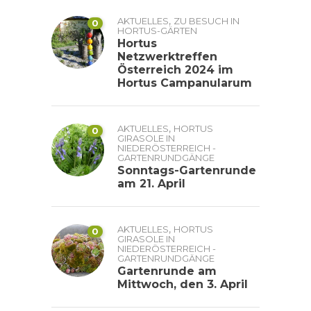
,
AKTUELLES
ZU BESUCH IN
0
HORTUS-GÄRTEN
Hortus
Netzwerktreffen
Österreich 2024 im
Hortus Campanularum
,
AKTUELLES
HORTUS
0
GIRASOLE IN
NIEDERÖSTERREICH -
GARTENRUNDGÄNGE
Sonntags-Gartenrunde
am 21. April
,
AKTUELLES
HORTUS
0
GIRASOLE IN
NIEDERÖSTERREICH -
GARTENRUNDGÄNGE
Gartenrunde am
Mittwoch, den 3. April