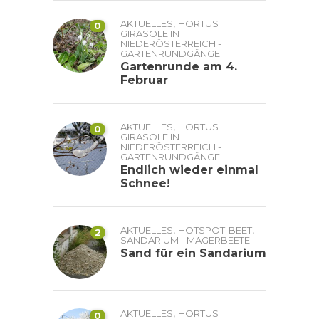
,
AKTUELLES
HORTUS
0
GIRASOLE IN
NIEDERÖSTERREICH -
GARTENRUNDGÄNGE
Gartenrunde am 4.
Februar
,
AKTUELLES
HORTUS
0
GIRASOLE IN
NIEDERÖSTERREICH -
GARTENRUNDGÄNGE
Endlich wieder einmal
Schnee!
,
,
AKTUELLES
HOTSPOT-BEET
2
SANDARIUM - MAGERBEETE
Sand für ein Sandarium
,
AKTUELLES
HORTUS
0