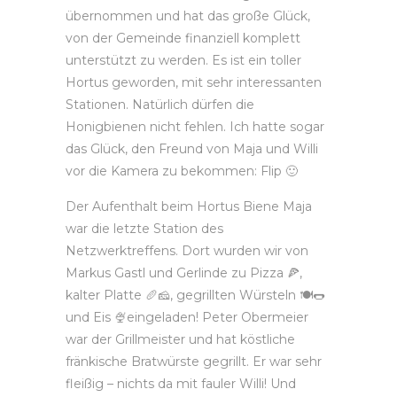
übernommen und hat das große Glück,
von der Gemeinde finanziell komplett
unterstützt zu werden. Es ist ein toller
Hortus geworden, mit sehr interessanten
Stationen. Natürlich dürfen die
Honigbienen nicht fehlen. Ich hatte sogar
das Glück, den Freund von Maja und Willi
vor die Kamera zu bekommen: Flip
🙂
Der Aufenthalt beim Hortus Biene Maja
war die letzte Station des
Netzwerktreffens. Dort wurden wir von
Markus Gastl und Gerlinde zu Pizza
🍕
,
kalter Platte
🥖
🧀
, gegrillten Würsteln
🍽️
🌭
und Eis
🍨
eingeladen! Peter Obermeier
war der Grillmeister und hat köstliche
fränkische Bratwürste gegrillt. Er war sehr
fleißig – nichts da mit fauler Willi! Und