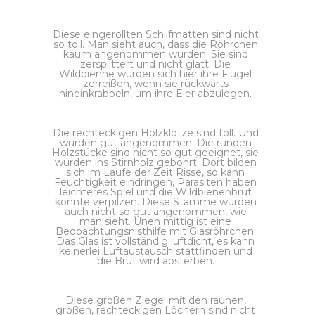
Diese eingerollten Schilfmatten sind nicht
so toll. Man sieht auch, dass die Röhrchen
kaum angenommen wurden. Sie sind
zersplittert und nicht glatt. Die
Wildbienne würden sich hier ihre Flügel
zerreißen, wenn sie rückwärts
hineinkrabbeln, um ihre Eier abzulegen.
Die rechteckigen Holzklötze sind toll. Und
wurden gut angenommen. Die runden
Holzstücke sind nicht so gut geeignet, sie
wurden ins Stirnholz gebohrt. Dort bilden
sich im Laufe der Zeit Risse, so kann
Feuchtigkeit eindringen, Parasiten haben
leichteres Spiel und die Wildbienenbrut
könnte verpilzen. Diese Stämme wurden
auch nicht so gut angenommen, wie
man sieht. Unen mittig ist eine
Beobachtungsnisthilfe mit Glasröhrchen.
Das Glas ist vollständig luftdicht, es kann
keinerlei Luftaustausch stattfinden und
die Brut wird absterben.
Diese großen Ziegel mit den rauhen,
großen, rechteckigen Löchern sind nicht