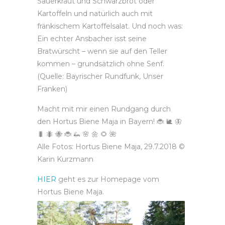
Sauerkraut und Schwarzbrot oder
Kartoffeln und natürlich auch mit
fränkischem Kartoffelsalat. Und noch was:
Ein echter Ansbacher isst seine
Bratwürscht – wenn sie auf den Teller
kommen – grundsätzlich ohne Senf.
(Quelle: Bayrischer Rundfunk, Unser
Franken)
Macht mit mir einen Rundgang durch
den Hortus Biene Maja in Bayern!
🐞
🐌
🦋
🐛
🐜
🐝
🐞
🦗
🌸
🌼
🌻
🌺
Alle Fotos: Hortus Biene Maja, 29.7.2018 ©
Karin Kurzmann
HIER
geht es zur Homepage vom
Hortus Biene Maja.