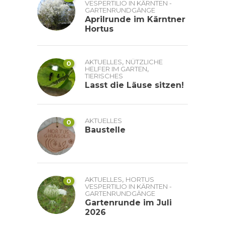
VESPERTILIO IN KÄRNTEN -
GARTENRUNDGÄNGE
Aprilrunde im Kärntner
Hortus
,
AKTUELLES
NÜTZLICHE
0
,
HELFER IM GARTEN
TIERISCHES
Lasst die Läuse sitzen!
AKTUELLES
0
Baustelle
,
AKTUELLES
HORTUS
0
VESPERTILIO IN KÄRNTEN -
GARTENRUNDGÄNGE
Gartenrunde im Juli
2026