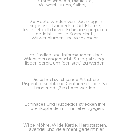
Storchschnabel, Blauraute,
Witwenblumen, Salbei, …..
Die Beete werden von Dachziegeln
eingefasst. Rudbeckia (Goldsturm?)
leuchtet gelb hevor. Echinacea purpurea
gedeiht (Echter Sonnenhut),
Witwenblumen und vieles mehr.
Im Pavillon sind Informationen über
Wildbienen angebracht, Strangfalzziegel
liegen bereit, um “benistet” zu werden.
Diese hochwachsende Art ist die
Rispenflockenblume Centaurea stöbe. Sie
kann rund 1,2 m hoch werden.
Echinacea und Rudbeckia strecken ihre
Blütenköpfe dem Himmel entgegen.
Wilde Möhre, Wilde Karde, Herbstastern,
Lavendel und viele mehr gedeiht hier