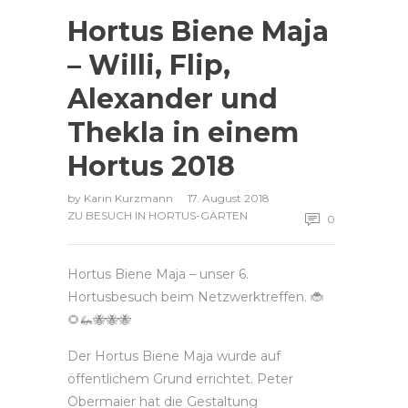
Hortus Biene Maja
– Willi, Flip,
Alexander und
Thekla in einem
Hortus 2018
by
Karin Kurzmann
17. August 2018
ZU BESUCH IN HORTUS-GÄRTEN
0
Hortus Biene Maja – unser 6.
Hortusbesuch beim Netzwerktreffen.
🐞
🌻
🦗
🐝
🐝
🐝
Der Hortus Biene Maja wurde auf
öffentlichem Grund errichtet. Peter
Obermaier hat die Gestaltung