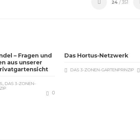
24
/ 351
del – Fragen und
Das Hortus-Netzwerk
n aus unserer
rivatgartensicht
DAS 3-ZONEN-GARTENPRINZIP
,
S
DAS 3-ZONEN-
ZIP
0