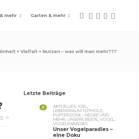
 & mehr
Garten & mehr
önheit + Vielfalt + Nutzen – was will man mehr???
Letzte Beiträge
?
,
,
AKTUELLES
IGEL
0
,
LEBENSRAUM TOTHOLZ
PUFFERZONE - HECKE UND
0
,
,
,
MEHR
UNSERE BEETE
VÖGEL
VOGELPARADIES
Unser Vogelparadies –
eine Doku