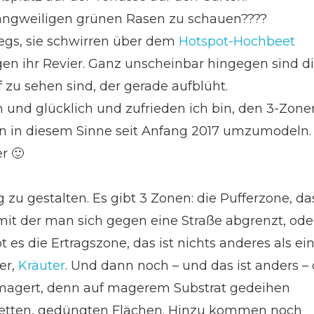
f langweiligen grünen Rasen zu schauen????
egs, sie schwirren über dem
Hotspot-Hochbeet
igen ihr Revier. Ganz unscheinbar hingegen sind d
zu sehen sind, der gerade aufblüht.
oh und glücklich und zufrieden ich bin, den 3-Zone
n in diesem Sinne seit Anfang 2017 umzumodeln.
r 🙂
g zu gestalten. Es gibt 3 Zonen: die Pufferzone, da
it der man sich gegen eine Straße abgrenzt, ode
t es die Ertragszone, das ist nichts anderes als ei
er,
Kräuter
. Und dann noch – und das ist anders – 
magert, denn auf magerem Substrat gedeihen
 fetten, gedüngten Flächen. Hinzu kommen noch