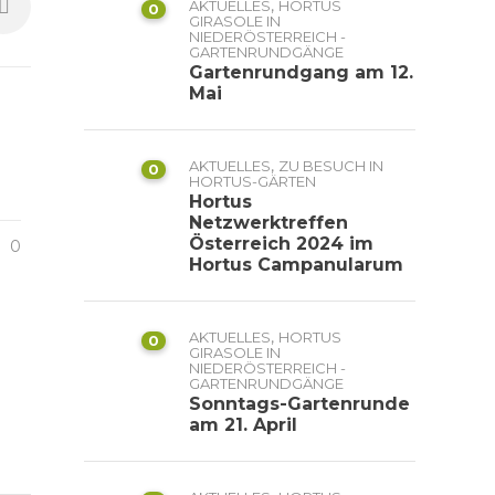
,
AKTUELLES
HORTUS
0
GIRASOLE IN
NIEDERÖSTERREICH -
GARTENRUNDGÄNGE
Gartenrundgang am 12.
Mai
,
AKTUELLES
ZU BESUCH IN
0
HORTUS-GÄRTEN
Hortus
Netzwerktreffen
Österreich 2024 im
0
Hortus Campanularum
,
AKTUELLES
HORTUS
0
GIRASOLE IN
NIEDERÖSTERREICH -
GARTENRUNDGÄNGE
Sonntags-Gartenrunde
am 21. April