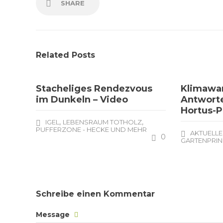
SHARE
Related Posts
Stacheliges Rendezvous
Klimawan
im Dunkeln – Video
Antworte
Hortus-P
,
,
IGEL
LEBENSRAUM TOTHOLZ
PUFFERZONE - HECKE UND MEHR
AKTUELLE
0
GARTENPRIN
Schreibe einen Kommentar
Message