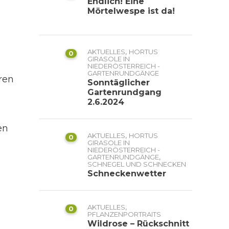
Endlich! Eine
Mörtelwespe ist da!
,
AKTUELLES
HORTUS
0
GIRASOLE IN
NIEDERÖSTERREICH -
GARTENRUNDGÄNGE
ren
Sonntäglicher
Gartenrundgang
2.6.2024
en
,
AKTUELLES
HORTUS
0
GIRASOLE IN
NIEDERÖSTERREICH -
,
GARTENRUNDGÄNGE
SCHNEGEL UND SCHNECKEN
Schneckenwetter
,
AKTUELLES
0
PFLANZENPORTRAITS
Wildrose – Rückschnitt