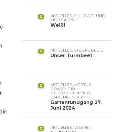
,
AKTUELLES
EIN-, ZWEI- UND
0
MEHRJÄHRIGE
Weiß!
ie
n-
,
AKTUELLES
UNSERE BEETE
0
Unser Turmbeet
s
,
AKTUELLES
HORTUS
0
GIRASOLE IN
r
NIEDERÖSTERREICH -
GARTENRUNDGÄNGE
n
Gartenrundgang 27.
Juni 2024
die
,
AKTUELLES
WESPEN
0