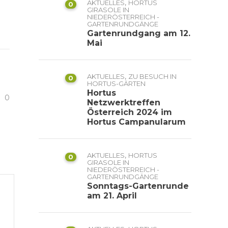
,
AKTUELLES
HORTUS
0
GIRASOLE IN
NIEDERÖSTERREICH -
GARTENRUNDGÄNGE
Gartenrundgang am 12.
Mai
,
AKTUELLES
ZU BESUCH IN
0
HORTUS-GÄRTEN
Hortus
0
Netzwerktreffen
Österreich 2024 im
Hortus Campanularum
,
AKTUELLES
HORTUS
0
GIRASOLE IN
NIEDERÖSTERREICH -
GARTENRUNDGÄNGE
Sonntags-Gartenrunde
am 21. April