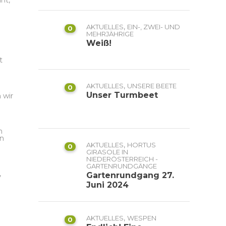
nt,
,
AKTUELLES
EIN-, ZWEI- UND
0
MEHRJÄHRIGE
Weiß!
t
,
AKTUELLES
UNSERE BEETE
0
Unser Turmbeet
 wir
n
en
,
AKTUELLES
HORTUS
0
GIRASOLE IN
NIEDERÖSTERREICH -
GARTENRUNDGÄNGE
,
Gartenrundgang 27.
Juni 2024
,
AKTUELLES
WESPEN
0