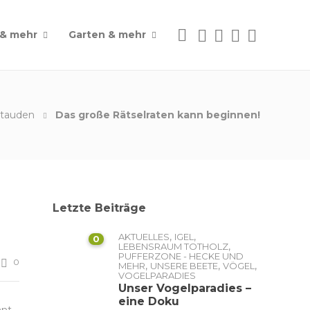
 & mehr
Garten & mehr
tauden
Das große Rätselraten kann beginnen!
Letzte Beiträge
,
,
AKTUELLES
IGEL
0
,
LEBENSRAUM TOTHOLZ
PUFFERZONE - HECKE UND
0
,
,
,
MEHR
UNSERE BEETE
VÖGEL
VOGELPARADIES
Unser Vogelparadies –
eine Doku