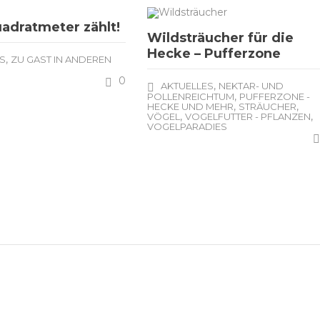
adratmeter zählt!
Wildsträucher für die
Hecke – Pufferzone
,
S
ZU GAST IN ANDEREN
0
,
AKTUELLES
NEKTAR- UND
,
POLLENREICHTUM
PUFFERZONE -
,
,
HECKE UND MEHR
STRÄUCHER
,
,
VÖGEL
VOGELFUTTER - PFLANZEN
VOGELPARADIES