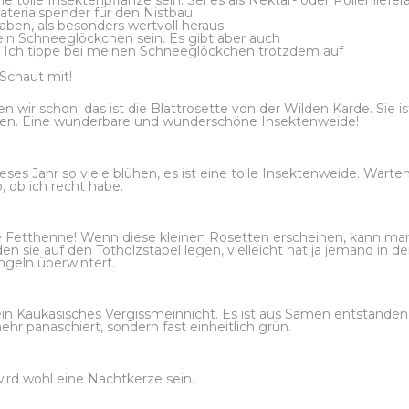
tolle Insektenpflanze sein. Sei es als Nektar- oder Pollenliefera
aterialspender für den Nistbau.
haben, als besonders wertvoll heraus.
 ein Schneeglöckchen sein. Es gibt aber auch
. Ich tippe bei meinen Schneeglöckchen trotzdem auf
 Schaut mit!
 wir schon: das ist die Blattrosette von der Wilden Karde. Sie is
blühen. Eine wunderbare und wunderschöne Insektenweide!
eses Jahr so viele blühen, es ist eine tolle Insektenweide. Warten
, ob ich recht habe.
he Fetthenne! Wenn diese kleinen Rosetten erscheinen, kann ma
sie auf den Totholzstapel legen, vielleicht hat ja jemand in d
ngeln überwintert.
d ein Kaukasisches Vergissmeinnicht. Es ist aus Samen entstanden
ehr panaschiert, sondern fast einheitlich grün.
ird wohl eine Nachtkerze sein.