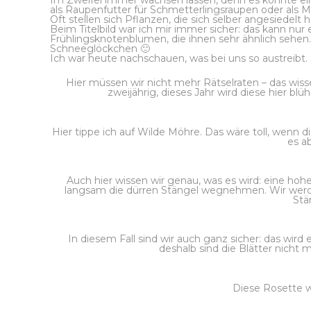
Im Zweifel immer wachsen lassen, denn es könnte eine 
als Raupenfutter für Schmetterlingsraupen oder als M
Oft stellen sich Pflanzen, die sich selber angesiedelt 
Beim Titelbild war ich mir immer sicher: das kann nur
Frühlingsknotenblumen, die ihnen sehr ähnlich sehen
Schneeglöckchen 🙂
Ich war heute nachschauen, was bei uns so austreibt.
Hier müssen wir nicht mehr Rätselraten – das wissen
zweijährig, dieses Jahr wird diese hier 
Hier tippe ich auf Wilde Möhre. Das wäre toll, wenn di
es ab
Auch hier wissen wir genau, was es wird: eine ho
langsam die dürren Stängel wegnehmen. Wir werden 
Stä
In diesem Fall sind wir auch ganz sicher: das wir
deshalb sind die Blätter nicht m
Diese Rosette w