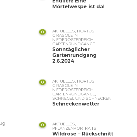
Endlich! Eine
Mörtelwespe ist da!
,
AKTUELLES
HORTUS
0
GIRASOLE IN
NIEDERÖSTERREICH -
GARTENRUNDGÄNGE
t
Sonntäglicher
Gartenrundgang
2.6.2024
e
,
AKTUELLES
HORTUS
0
GIRASOLE IN
NIEDERÖSTERREICH -
,
GARTENRUNDGÄNGE
SCHNEGEL UND SCHNECKEN
Schneckenwetter
nug
,
AKTUELLES
0
PFLANZENPORTRAITS
Wildrose – Rückschnitt