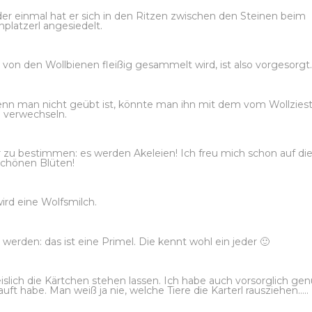
der einmal hat er sich in den Ritzen zwischen den Steinen beim
platzerl angesiedelt.
e von den Wollbienen fleißig gesammelt wird, ist also vorgesorgt.
enn man nicht geübt ist, könnte man ihn mit dem vom Wollzies
verwechseln.
r zu bestimmen: es werden Akeleien! Ich freu mich schon auf di
schönen Blüten!
ird eine Wolfsmilch.
 werden: das ist eine Primel. Die kennt wohl ein jeder 🙂
lich die Kärtchen stehen lassen. Ich habe auch vorsorglich ge
ft habe. Man weiß ja nie, welche Tiere die Karterl rausziehen…..