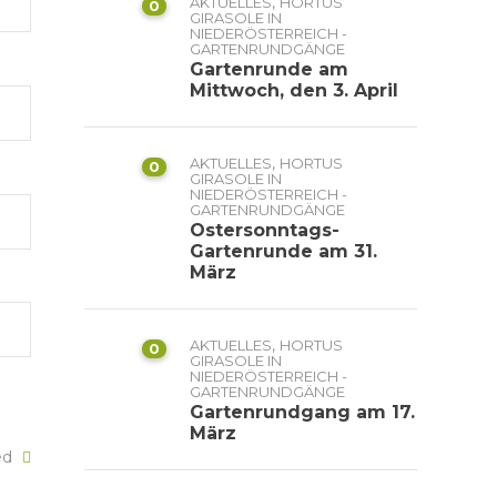
,
AKTUELLES
HORTUS
0
GIRASOLE IN
NIEDERÖSTERREICH -
GARTENRUNDGÄNGE
Gartenrunde am
Mittwoch, den 3. April
,
AKTUELLES
HORTUS
0
GIRASOLE IN
NIEDERÖSTERREICH -
GARTENRUNDGÄNGE
Ostersonntags-
Gartenrunde am 31.
März
,
AKTUELLES
HORTUS
0
GIRASOLE IN
NIEDERÖSTERREICH -
GARTENRUNDGÄNGE
Gartenrundgang am 17.
März
ked