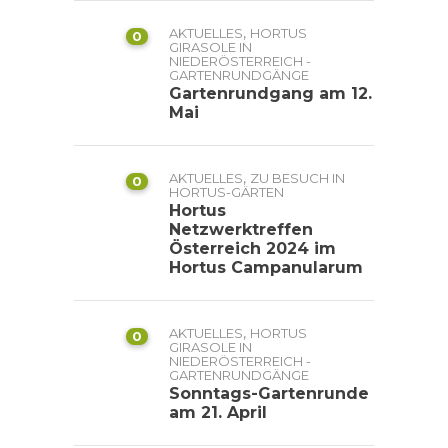
,
AKTUELLES
HORTUS
0
GIRASOLE IN
NIEDERÖSTERREICH -
GARTENRUNDGÄNGE
Gartenrundgang am 12.
Mai
,
AKTUELLES
ZU BESUCH IN
0
HORTUS-GÄRTEN
Hortus
Netzwerktreffen
Österreich 2024 im
Hortus Campanularum
,
AKTUELLES
HORTUS
0
GIRASOLE IN
NIEDERÖSTERREICH -
GARTENRUNDGÄNGE
Sonntags-Gartenrunde
am 21. April