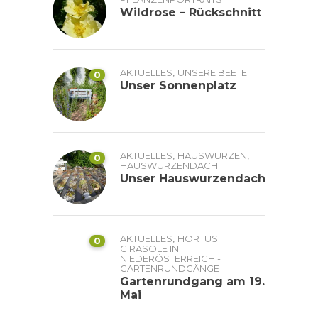
Wildrose – Rückschnitt
,
AKTUELLES
UNSERE BEETE
0
Unser Sonnenplatz
,
,
AKTUELLES
HAUSWURZEN
0
HAUSWURZENDACH
Unser Hauswurzendach
,
AKTUELLES
HORTUS
0
GIRASOLE IN
NIEDERÖSTERREICH -
GARTENRUNDGÄNGE
Gartenrundgang am 19.
Mai