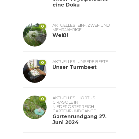
eine Doku
,
AKTUELLES
EIN-, ZWEI- UND
0
MEHRJÄHRIGE
Weiß!
,
AKTUELLES
UNSERE BEETE
0
Unser Turmbeet
,
AKTUELLES
HORTUS
0
GIRASOLE IN
NIEDERÖSTERREICH -
GARTENRUNDGÄNGE
Gartenrundgang 27.
Juni 2024