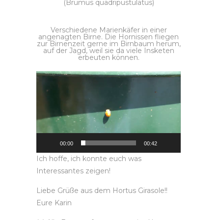
(Brumus quadripustulatus)
Verschiedene Marienkäfer in einer
angenagten Birne. Die Hornissen fliegen
zur Birnenzeit gerne im Birnbaum herum,
auf der Jagd, weil sie da viele Insketen
erbeuten können.
V
i
d
e
o
-
P
l
a
y
e
00:00
00:42
r
Ich hoffe, ich konnte euch was
Interessantes zeigen!
Liebe Grüße aus dem Hortus Girasole!!
Eure Karin