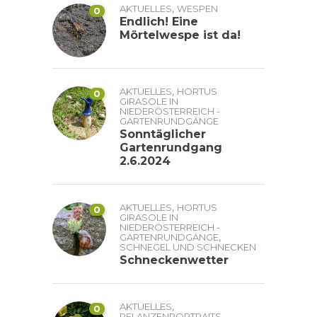
,
AKTUELLES
WESPEN
0
Endlich! Eine
Mörtelwespe ist da!
,
AKTUELLES
HORTUS
0
GIRASOLE IN
NIEDERÖSTERREICH -
GARTENRUNDGÄNGE
Sonntäglicher
Gartenrundgang
2.6.2024
,
AKTUELLES
HORTUS
0
GIRASOLE IN
NIEDERÖSTERREICH -
,
GARTENRUNDGÄNGE
SCHNEGEL UND SCHNECKEN
Schneckenwetter
,
AKTUELLES
0
PFLANZENPORTRAITS