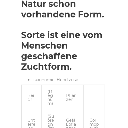
Natur schon
vorhandene Form.
Sorte
ist eine vom
Menschen
geschaffene
Zuchtform.
Taxonomie: Hundsrose
(R
Rei
eg
Pflan
ch
nu
zen
m)
(Su
Unt
bre
Gefä
Cor
erre
gn
ßpfla
mop