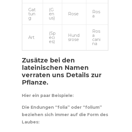
Gat
(G
Ros
tun
en
Rose
a
g
us)
Ros
(Sp
Hund
a
Art
eci
srose
cani
es)
na
Zusätze bei den
lateinischen Namen
verraten uns Details zur
Pflanze.
Hier ein paar Beispiele:
Die Endungen “folia” oder “folium”
beziehen sich immer auf die Form des
Laubes: