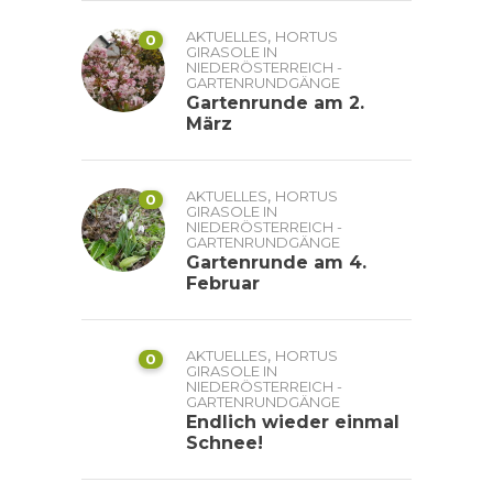
,
AKTUELLES
HORTUS
0
GIRASOLE IN
NIEDERÖSTERREICH -
GARTENRUNDGÄNGE
Gartenrunde am 2.
März
,
AKTUELLES
HORTUS
0
GIRASOLE IN
NIEDERÖSTERREICH -
GARTENRUNDGÄNGE
Gartenrunde am 4.
Februar
,
AKTUELLES
HORTUS
0
GIRASOLE IN
NIEDERÖSTERREICH -
GARTENRUNDGÄNGE
Endlich wieder einmal
Schnee!