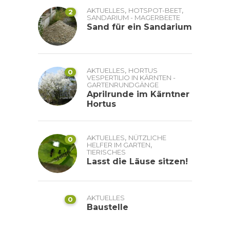
,
,
AKTUELLES
HOTSPOT-BEET
2
SANDARIUM - MAGERBEETE
Sand für ein Sandarium
,
AKTUELLES
HORTUS
0
VESPERTILIO IN KÄRNTEN -
GARTENRUNDGÄNGE
Aprilrunde im Kärntner
Hortus
,
AKTUELLES
NÜTZLICHE
0
,
HELFER IM GARTEN
TIERISCHES
Lasst die Läuse sitzen!
AKTUELLES
0
Baustelle