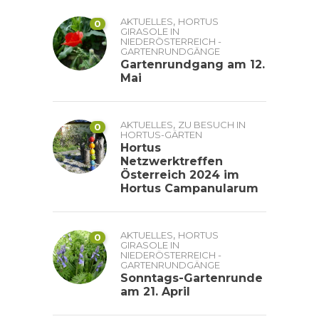
,
AKTUELLES
HORTUS
0
GIRASOLE IN
NIEDERÖSTERREICH -
GARTENRUNDGÄNGE
Gartenrundgang am 12.
Mai
,
AKTUELLES
ZU BESUCH IN
0
HORTUS-GÄRTEN
Hortus
Netzwerktreffen
Österreich 2024 im
Hortus Campanularum
,
AKTUELLES
HORTUS
0
GIRASOLE IN
NIEDERÖSTERREICH -
GARTENRUNDGÄNGE
Sonntags-Gartenrunde
am 21. April