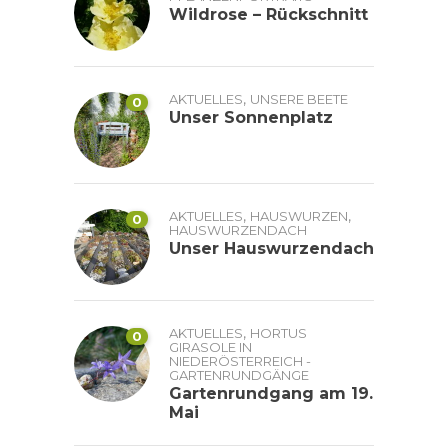
Wildrose – Rückschnitt
,
AKTUELLES
UNSERE BEETE
0
Unser Sonnenplatz
,
,
AKTUELLES
HAUSWURZEN
0
HAUSWURZENDACH
Unser Hauswurzendach
,
AKTUELLES
HORTUS
0
GIRASOLE IN
NIEDERÖSTERREICH -
GARTENRUNDGÄNGE
Gartenrundgang am 19.
Mai