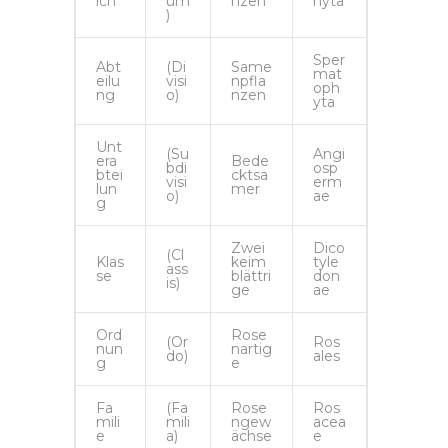
ich
um
nzen
hyta
)
Sper
Abt
(Di
Same
mat
eilu
visi
npfla
oph
ng
o)
nzen
yta
Unt
(Su
Angi
era
Bede
bdi
osp
btei
cktsa
visi
erm
lun
mer
o)
ae
g
Zwei
Dico
(Cl
Klas
keim
tyle
ass
se
blättri
don
is)
ge
ae
Ord
Rose
(Or
Ros
nun
nartig
do)
ales
g
e
Fa
(Fa
Rose
Ros
mili
mili
ngew
acea
e
a)
ächse
e