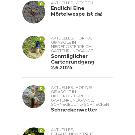
,
AKTUELLES
WESPEN
0
Endlich! Eine
Mörtelwespe ist da!
,
AKTUELLES
HORTUS
0
GIRASOLE IN
NIEDERÖSTERREICH -
GARTENRUNDGÄNGE
Sonntäglicher
Gartenrundgang
2.6.2024
,
AKTUELLES
HORTUS
0
GIRASOLE IN
NIEDERÖSTERREICH -
,
GARTENRUNDGÄNGE
SCHNEGEL UND SCHNECKEN
Schneckenwetter
,
AKTUELLES
0
PFLANZENPORTRAITS