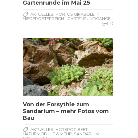
Gartenrunde im Mai 25
,
AKTUELLES
HORTUS GIRASOLE IN
NIEDERÖSTERREICH - GARTENRUNDGÄNGE
0
Von der Forsythie zum
Sandarium – mehr Fotos vom
Bau
,
,
AKTUELLES
HOTSPOT-BEET
,
NATURMODULE & MEHR
SANDARIUM -
MAGERBEETE