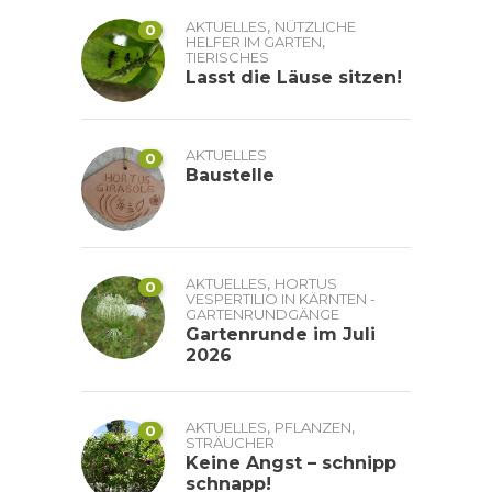
,
AKTUELLES
NÜTZLICHE
0
,
HELFER IM GARTEN
TIERISCHES
Lasst die Läuse sitzen!
AKTUELLES
0
Baustelle
,
AKTUELLES
HORTUS
0
VESPERTILIO IN KÄRNTEN -
GARTENRUNDGÄNGE
Gartenrunde im Juli
2026
,
,
AKTUELLES
PFLANZEN
0
STRÄUCHER
Keine Angst – schnipp
schnapp!