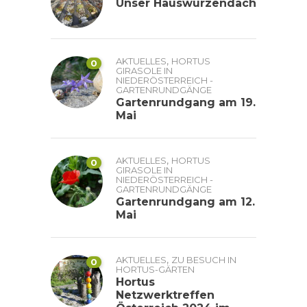
Unser Hauswurzendach
,
AKTUELLES
HORTUS
0
GIRASOLE IN
NIEDERÖSTERREICH -
GARTENRUNDGÄNGE
Gartenrundgang am 19.
Mai
,
AKTUELLES
HORTUS
0
GIRASOLE IN
NIEDERÖSTERREICH -
GARTENRUNDGÄNGE
Gartenrundgang am 12.
Mai
,
AKTUELLES
ZU BESUCH IN
0
HORTUS-GÄRTEN
Hortus
Netzwerktreffen