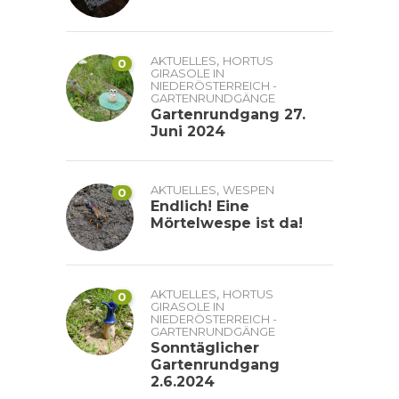
,
AKTUELLES
HORTUS
0
GIRASOLE IN
NIEDERÖSTERREICH -
GARTENRUNDGÄNGE
Gartenrundgang 27.
Juni 2024
,
AKTUELLES
WESPEN
0
Endlich! Eine
Mörtelwespe ist da!
,
AKTUELLES
HORTUS
0
GIRASOLE IN
NIEDERÖSTERREICH -
GARTENRUNDGÄNGE
Sonntäglicher
Gartenrundgang
2.6.2024