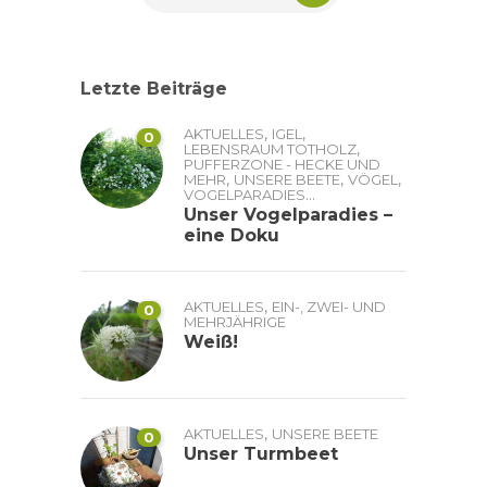
Letzte Beiträge
,
,
AKTUELLES
IGEL
0
,
LEBENSRAUM TOTHOLZ
PUFFERZONE - HECKE UND
,
,
,
MEHR
UNSERE BEETE
VÖGEL
...
VOGELPARADIES
Unser Vogelparadies –
eine Doku
,
AKTUELLES
EIN-, ZWEI- UND
0
MEHRJÄHRIGE
Weiß!
,
AKTUELLES
UNSERE BEETE
0
Unser Turmbeet