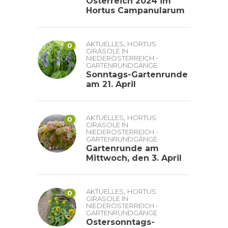
Österreich 2024 im
Hortus Campanularum
,
AKTUELLES
HORTUS
0
GIRASOLE IN
NIEDERÖSTERREICH -
GARTENRUNDGÄNGE
Sonntags-Gartenrunde
am 21. April
,
AKTUELLES
HORTUS
0
GIRASOLE IN
NIEDERÖSTERREICH -
GARTENRUNDGÄNGE
Gartenrunde am
Mittwoch, den 3. April
,
AKTUELLES
HORTUS
0
GIRASOLE IN
NIEDERÖSTERREICH -
GARTENRUNDGÄNGE
Ostersonntags-