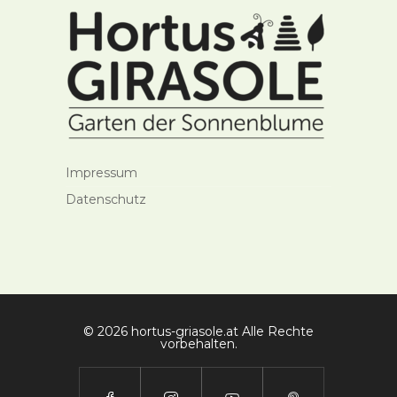
Impressum
Datenschutz
© 2026 hortus-griasole.at Alle Rechte
vorbehalten.