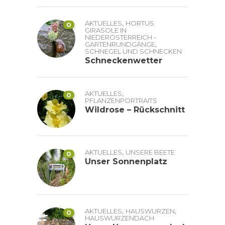
,
AKTUELLES
HORTUS
0
GIRASOLE IN
NIEDERÖSTERREICH -
,
GARTENRUNDGÄNGE
SCHNEGEL UND SCHNECKEN
Schneckenwetter
,
AKTUELLES
0
PFLANZENPORTRAITS
Wildrose – Rückschnitt
,
AKTUELLES
UNSERE BEETE
0
Unser Sonnenplatz
,
,
AKTUELLES
HAUSWURZEN
0
HAUSWURZENDACH