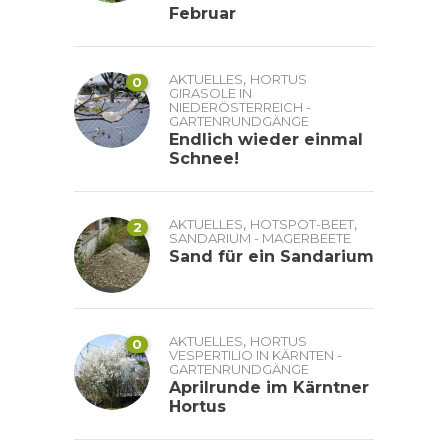
Februar
,
AKTUELLES
HORTUS
0
GIRASOLE IN
NIEDERÖSTERREICH -
GARTENRUNDGÄNGE
Endlich wieder einmal
Schnee!
,
,
AKTUELLES
HOTSPOT-BEET
2
SANDARIUM - MAGERBEETE
Sand für ein Sandarium
,
AKTUELLES
HORTUS
0
VESPERTILIO IN KÄRNTEN -
GARTENRUNDGÄNGE
Aprilrunde im Kärntner
Hortus