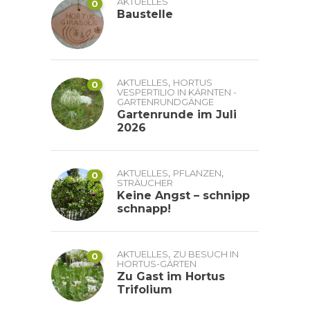
AKTUELLES
0
Baustelle
,
AKTUELLES
HORTUS
0
VESPERTILIO IN KÄRNTEN -
GARTENRUNDGÄNGE
Gartenrunde im Juli
2026
,
,
AKTUELLES
PFLANZEN
0
STRÄUCHER
Keine Angst – schnipp
schnapp!
,
AKTUELLES
ZU BESUCH IN
0
HORTUS-GÄRTEN
Zu Gast im Hortus
Trifolium