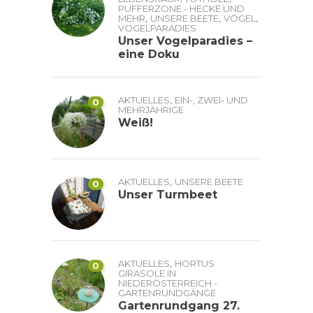
PUFFERZONE - HECKE UND
,
,
,
MEHR
UNSERE BEETE
VÖGEL
VOGELPARADIES
Unser Vogelparadies –
eine Doku
,
AKTUELLES
EIN-, ZWEI- UND
0
MEHRJÄHRIGE
Weiß!
,
AKTUELLES
UNSERE BEETE
0
Unser Turmbeet
,
AKTUELLES
HORTUS
0
GIRASOLE IN
NIEDERÖSTERREICH -
GARTENRUNDGÄNGE
Gartenrundgang 27.