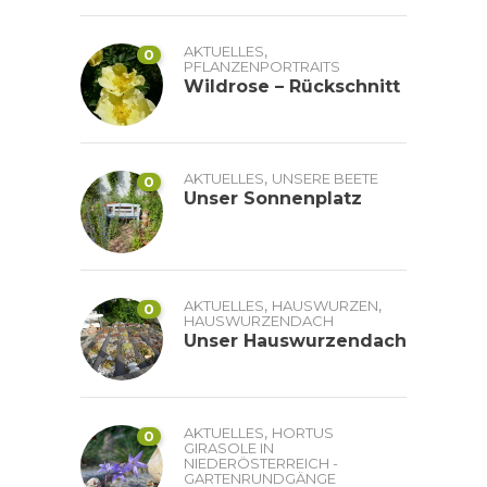
,
AKTUELLES
0
PFLANZENPORTRAITS
Wildrose – Rückschnitt
,
AKTUELLES
UNSERE BEETE
0
Unser Sonnenplatz
,
,
AKTUELLES
HAUSWURZEN
0
HAUSWURZENDACH
Unser Hauswurzendach
,
AKTUELLES
HORTUS
0
GIRASOLE IN
NIEDERÖSTERREICH -
GARTENRUNDGÄNGE