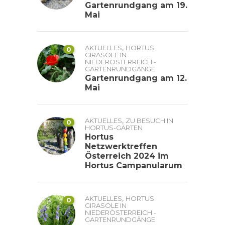
Gartenrundgang am 19.
Mai
,
AKTUELLES
HORTUS
0
GIRASOLE IN
NIEDERÖSTERREICH -
GARTENRUNDGÄNGE
Gartenrundgang am 12.
Mai
,
AKTUELLES
ZU BESUCH IN
0
HORTUS-GÄRTEN
Hortus
Netzwerktreffen
Österreich 2024 im
Hortus Campanularum
,
AKTUELLES
HORTUS
0
GIRASOLE IN
NIEDERÖSTERREICH -
GARTENRUNDGÄNGE