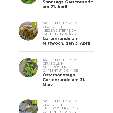
Sonntags-Gartenrunde
am 21. April
,
AKTUELLES
HORTUS
0
GIRASOLE IN
NIEDERÖSTERREICH -
GARTENRUNDGÄNGE
Gartenrunde am
Mittwoch, den 3. April
,
AKTUELLES
HORTUS
0
GIRASOLE IN
NIEDERÖSTERREICH -
GARTENRUNDGÄNGE
Ostersonntags-
Gartenrunde am 31.
März
,
AKTUELLES
HORTUS
0
GIRASOLE IN
NIEDERÖSTERREICH -
GARTENRUNDGÄNGE