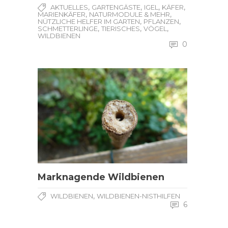
,
,
,
,
AKTUELLES
GARTENGÄSTE
IGEL
KÄFER
,
,
MARIENKÄFER
NATURMODULE & MEHR
,
,
NÜTZLICHE HELFER IM GARTEN
PFLANZEN
,
,
,
SCHMETTERLINGE
TIERISCHES
VÖGEL
WILDBIENEN
0
Marknagende Wildbienen
,
WILDBIENEN
WILDBIENEN-NISTHILFEN
6