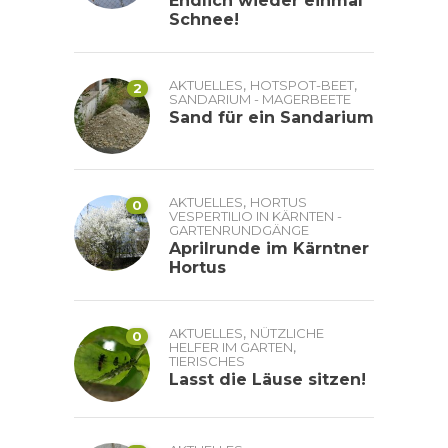
Endlich wieder einmal
Schnee!
,
,
AKTUELLES
HOTSPOT-BEET
2
SANDARIUM - MAGERBEETE
Sand für ein Sandarium
,
AKTUELLES
HORTUS
0
VESPERTILIO IN KÄRNTEN -
GARTENRUNDGÄNGE
Aprilrunde im Kärntner
Hortus
,
AKTUELLES
NÜTZLICHE
0
,
HELFER IM GARTEN
TIERISCHES
Lasst die Läuse sitzen!