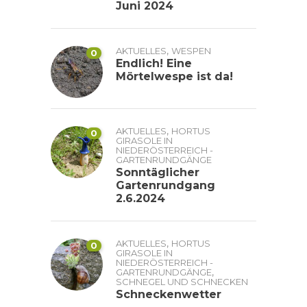
Juni 2024
,
AKTUELLES
WESPEN
0
Endlich! Eine
Mörtelwespe ist da!
,
AKTUELLES
HORTUS
0
GIRASOLE IN
NIEDERÖSTERREICH -
GARTENRUNDGÄNGE
Sonntäglicher
Gartenrundgang
2.6.2024
,
AKTUELLES
HORTUS
0
GIRASOLE IN
NIEDERÖSTERREICH -
,
GARTENRUNDGÄNGE
SCHNEGEL UND SCHNECKEN
Schneckenwetter