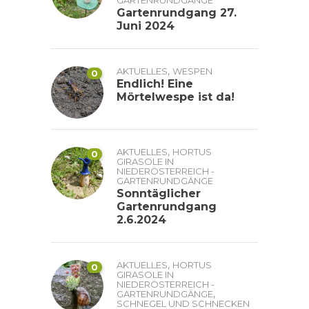
Gartenrundgang 27.
Juni 2024
,
AKTUELLES
WESPEN
0
Endlich! Eine
Mörtelwespe ist da!
,
AKTUELLES
HORTUS
0
GIRASOLE IN
NIEDERÖSTERREICH -
GARTENRUNDGÄNGE
Sonntäglicher
Gartenrundgang
2.6.2024
,
AKTUELLES
HORTUS
0
GIRASOLE IN
NIEDERÖSTERREICH -
,
GARTENRUNDGÄNGE
SCHNEGEL UND SCHNECKEN