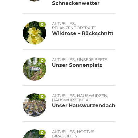
Schneckenwetter
,
AKTUELLES
0
PFLANZENPORTRAITS
Wildrose – Rückschnitt
,
AKTUELLES
UNSERE BEETE
0
Unser Sonnenplatz
,
,
AKTUELLES
HAUSWURZEN
0
HAUSWURZENDACH
Unser Hauswurzendach
,
AKTUELLES
HORTUS
0
GIRASOLE IN