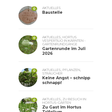
AKTUELLES
0
Baustelle
,
AKTUELLES
HORTUS
0
VESPERTILIO IN KÄRNTEN -
GARTENRUNDGÄNGE
Gartenrunde im Juli
2026
,
,
AKTUELLES
PFLANZEN
0
STRÄUCHER
Keine Angst – schnipp
schnapp!
,
AKTUELLES
ZU BESUCH IN
0
HORTUS-GÄRTEN
Zu Gast im Hortus
Trifolium