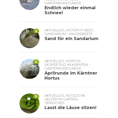
GARTENRUNDGÄNGE
Endlich wieder einmal
Schnee!
,
,
AKTUELLES
HOTSPOT-BEET
2
SANDARIUM - MAGERBEETE
Sand für ein Sandarium
,
AKTUELLES
HORTUS
0
VESPERTILIO IN KÄRNTEN -
GARTENRUNDGÄNGE
Aprilrunde im Kärntner
Hortus
,
AKTUELLES
NÜTZLICHE
0
,
HELFER IM GARTEN
TIERISCHES
Lasst die Läuse sitzen!