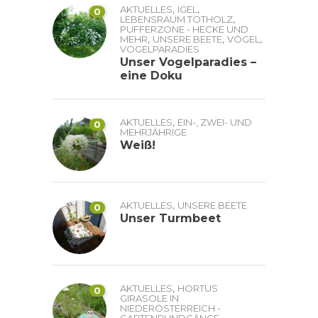
,
,
AKTUELLES
IGEL
0
,
LEBENSRAUM TOTHOLZ
PUFFERZONE - HECKE UND
,
,
,
MEHR
UNSERE BEETE
VÖGEL
VOGELPARADIES
Unser Vogelparadies –
eine Doku
,
AKTUELLES
EIN-, ZWEI- UND
0
MEHRJÄHRIGE
Weiß!
,
AKTUELLES
UNSERE BEETE
0
Unser Turmbeet
,
AKTUELLES
HORTUS
0
GIRASOLE IN
NIEDERÖSTERREICH -
GARTENRUNDGÄNGE