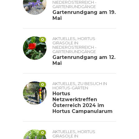
NIEDERÖSTERREICH -
GARTENRUNDGÄNGE
Gartenrundgang am 19.
Mai
,
AKTUELLES
HORTUS
0
GIRASOLE IN
NIEDERÖSTERREICH -
GARTENRUNDGÄNGE
Gartenrundgang am 12.
Mai
,
AKTUELLES
ZU BESUCH IN
0
HORTUS-GÄRTEN
Hortus
Netzwerktreffen
Österreich 2024 im
Hortus Campanularum
,
AKTUELLES
HORTUS
0
GIRASOLE IN