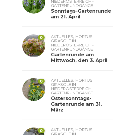
NIEDERÖSTERREICH -
GARTENRUNDGÄNGE
Sonntags-Gartenrunde
am 21. April
,
AKTUELLES
HORTUS
0
GIRASOLE IN
NIEDERÖSTERREICH -
GARTENRUNDGÄNGE
Gartenrunde am
Mittwoch, den 3. April
,
AKTUELLES
HORTUS
0
GIRASOLE IN
NIEDERÖSTERREICH -
GARTENRUNDGÄNGE
Ostersonntags-
Gartenrunde am 31.
März
,
AKTUELLES
HORTUS
0
GIRASOLE IN