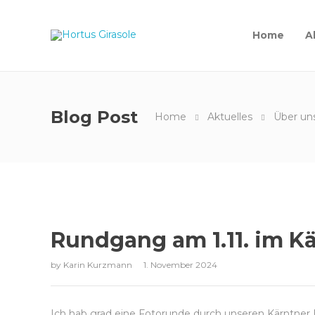
Home
A
Blog Post
Home
Aktuelles
Über un
Rundgang am 1.11. im K
by
Karin Kurzmann
1. November 2024
Ich hab grad eine Fotorunde durch unseren Kärntne