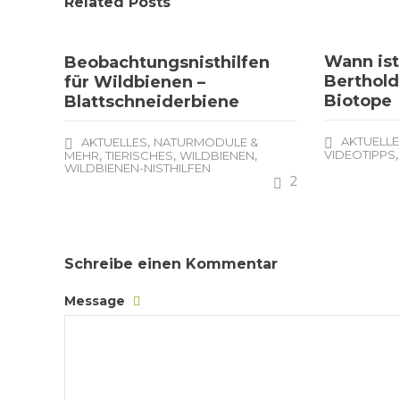
Related Posts
Wann ist
Beobachtungsnisthilfen
Berthold
für Wildbienen –
Biotope
Blattschneiderbiene
,
AKTUELLE
AKTUELLES
NATURMODULE &
,
,
,
VIDEOTIPPS
MEHR
TIERISCHES
WILDBIENEN
WILDBIENEN-NISTHILFEN
2
Schreibe einen Kommentar
Message