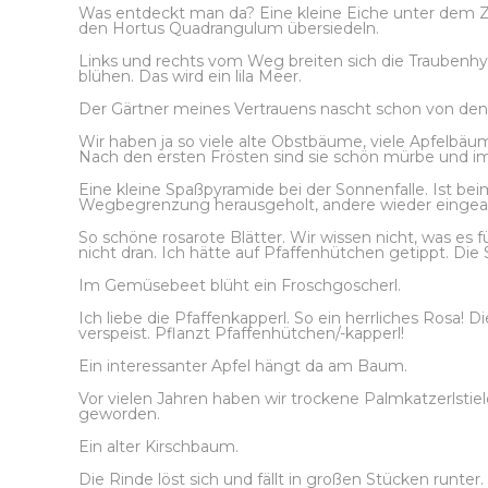
Was entdeckt man da? Eine kleine Eiche unter dem Zw
den Hortus Quadrangulum übersiedeln.
Links und rechts vom Weg breiten sich die Traubenhya
blühen. Das wird ein lila Meer.
Der Gärtner meines Vertrauens nascht schon von den
Wir haben ja so viele alte Obstbäume, viele Apfelbäume 
Nach den ersten Frösten sind sie schön mürbe und im 
Eine kleine Spaßpyramide bei der Sonnenfalle. Ist b
Wegbegrenzung herausgeholt, andere wieder eingear
So schöne rosarote Blätter. Wir wissen nicht, was es
nicht dran. Ich hätte auf Pfaffenhütchen getippt. Die 
Im Gemüsebeet blüht ein Froschgoscherl.
Ich liebe die Pfaffenkapperl. So ein herrliches Rosa
verspeist. Pflanzt Pfaffenhütchen/-kapperl!
Ein interessanter Apfel hängt da am Baum.
Vor vielen Jahren haben wir trockene Palmkatzerlstie
geworden.
Ein alter Kirschbaum.
Die Rinde löst sich und fällt in großen Stücken runter.