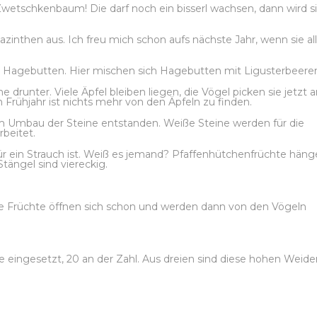
etschkenbaum! Die darf noch ein bisserl wachsen, dann wird si
zinthen aus. Ich freu mich schon aufs nächste Jahr, wenn sie al
 Hagebutten. Hier mischen sich Hagebutten mit Ligusterbeere
drunter. Viele Äpfel bleiben liegen, die Vögel picken sie jetzt a
Frühjahr ist nichts mehr von den Äpfeln zu finden.
eim Umbau der Steine entstanden. Weiße Steine werden für die
beitet.
 für ein Strauch ist. Weiß es jemand? Pfaffenhütchenfrüchte hän
Stängel sind viereckig.
! Die Früchte öffnen sich schon und werden dann von den Vögeln
le eingesetzt, 20 an der Zahl. Aus dreien sind diese hohen Weide