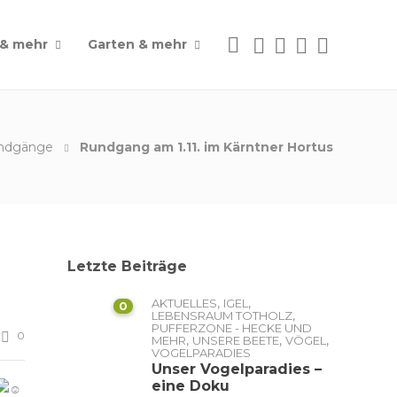
 & mehr
Garten & mehr
rundgänge
Rundgang am 1.11. im Kärntner Hortus
Letzte Beiträge
,
,
AKTUELLES
IGEL
0
,
LEBENSRAUM TOTHOLZ
PUFFERZONE - HECKE UND
0
,
,
,
MEHR
UNSERE BEETE
VÖGEL
VOGELPARADIES
Unser Vogelparadies –
eine Doku