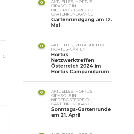
,
AKTUELLES
HORTUS
0
GIRASOLE IN
NIEDERÖSTERREICH -
GARTENRUNDGÄNGE
Gartenrundgang am 12.
Mai
,
AKTUELLES
ZU BESUCH IN
0
HORTUS-GÄRTEN
S
Hortus
0
Netzwerktreffen
Österreich 2024 im
Hortus Campanularum
,
AKTUELLES
HORTUS
0
GIRASOLE IN
NIEDERÖSTERREICH -
GARTENRUNDGÄNGE
Sonntags-Gartenrunde
am 21. April