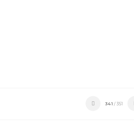
341
/ 351