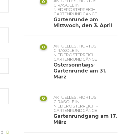
,
AKTUELLES
HORTUS
0
GIRASOLE IN
NIEDERÖSTERREICH -
GARTENRUNDGÄNGE
Gartenrunde am
Mittwoch, den 3. April
,
AKTUELLES
HORTUS
0
GIRASOLE IN
NIEDERÖSTERREICH -
GARTENRUNDGÄNGE
Ostersonntags-
Gartenrunde am 31.
März
,
AKTUELLES
HORTUS
0
GIRASOLE IN
NIEDERÖSTERREICH -
GARTENRUNDGÄNGE
Gartenrundgang am 17.
März
ked