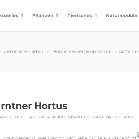
ktuelles
Pflanzen
Tierisches
Naturmodule
s und unsere Gärten
Hortus Vespertilio in Kärnten - Garten
ärntner Hortus
AKTUELLES
,
HORTUS VESPERTILIO IN KÄRNTEN - GARTENRUNDGÄNGE
r Hortus gemacht. Wer kommt mit?Liebe Grüße aus Klagenfurt!