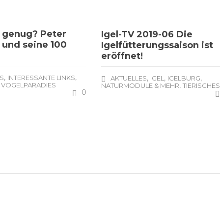
 genug? Peter
Igel-TV 2019-06 Die
 und seine 100
Igelfütterungssaison ist
eröffnet!
,
,
S
INTERESSANTE LINKS
,
,
,
AKTUELLES
IGEL
IGELBURG
,
VOGELPARADIES
,
NATURMODULE & MEHR
TIERISCHE
0