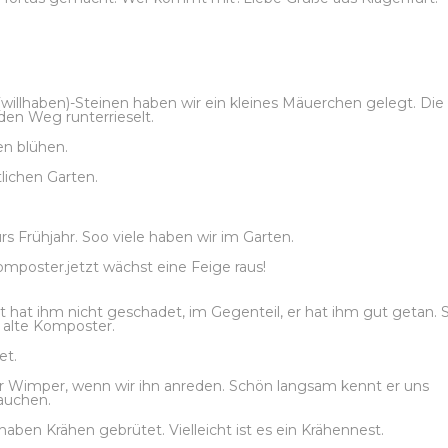
willhaben)-Steinen haben wir ein kleines Mäuerchen gelegt. Die
en Weg runterrieselt.
en blühen.
tlichen Garten.
rs Frühjahr. Soo viele haben wir im Garten.
mposter.jetzt wächst eine Feige raus!
tt hat ihm nicht geschadet, im Gegenteil, er hat ihm gut getan. 
r alte Komposter.
et.
er Wimper, wenn wir ihn anreden. Schön langsam kennt er uns
rauchen.
haben Krähen gebrütet. Vielleicht ist es ein Krähennest.