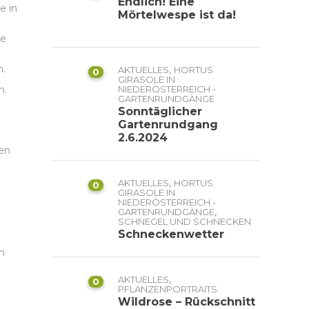
Endlich! Eine
e in
Mörtelwespe ist da!
le
n.
,
AKTUELLES
HORTUS
0
GIRASOLE IN
n.
NIEDERÖSTERREICH -
GARTENRUNDGÄNGE
Sonntäglicher
Gartenrundgang
2.6.2024
gen
,
AKTUELLES
HORTUS
0
GIRASOLE IN
NIEDERÖSTERREICH -
,
GARTENRUNDGÄNGE
SCHNEGEL UND SCHNECKEN
Schneckenwetter
n
,
AKTUELLES
0
PFLANZENPORTRAITS
Wildrose – Rückschnitt