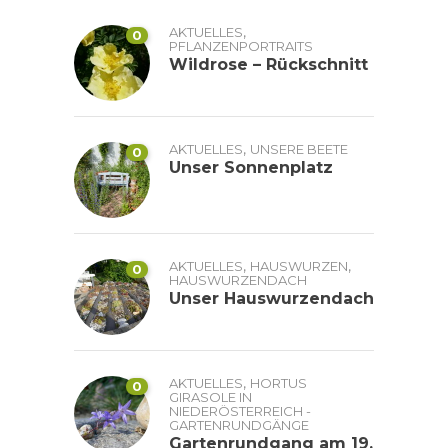
,
AKTUELLES
0
PFLANZENPORTRAITS
Wildrose – Rückschnitt
,
AKTUELLES
UNSERE BEETE
0
Unser Sonnenplatz
,
,
AKTUELLES
HAUSWURZEN
0
HAUSWURZENDACH
Unser Hauswurzendach
,
AKTUELLES
HORTUS
0
GIRASOLE IN
NIEDERÖSTERREICH -
GARTENRUNDGÄNGE
Gartenrundgang am 19.