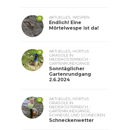
,
AKTUELLES
WESPEN
0
Endlich! Eine
Mörtelwespe ist da!
,
AKTUELLES
HORTUS
0
GIRASOLE IN
NIEDERÖSTERREICH -
GARTENRUNDGÄNGE
Sonntäglicher
Gartenrundgang
2.6.2024
,
AKTUELLES
HORTUS
0
GIRASOLE IN
NIEDERÖSTERREICH -
,
GARTENRUNDGÄNGE
SCHNEGEL UND SCHNECKEN
Schneckenwetter