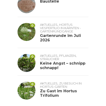
Baustelle
,
AKTUELLES
HORTUS
0
VESPERTILIO IN KÄRNTEN -
GARTENRUNDGÄNGE
Gartenrunde im Juli
2026
,
,
AKTUELLES
PFLANZEN
0
STRÄUCHER
Keine Angst – schnipp
schnapp!
,
AKTUELLES
ZU BESUCH IN
0
HORTUS-GÄRTEN
Zu Gast im Hortus
Trifolium