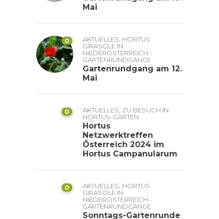
Mai
,
AKTUELLES
HORTUS
0
GIRASOLE IN
NIEDERÖSTERREICH -
GARTENRUNDGÄNGE
Gartenrundgang am 12.
Mai
,
AKTUELLES
ZU BESUCH IN
0
HORTUS-GÄRTEN
Hortus
Netzwerktreffen
Österreich 2024 im
Hortus Campanularum
,
AKTUELLES
HORTUS
0
GIRASOLE IN
NIEDERÖSTERREICH -
GARTENRUNDGÄNGE
Sonntags-Gartenrunde