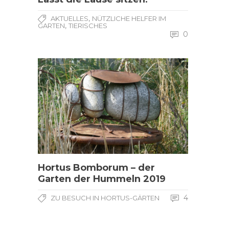
,
AKTUELLES
NÜTZLICHE HELFER IM
,
GARTEN
TIERISCHES
0
Hortus Bomborum – der
Garten der Hummeln 2019
4
ZU BESUCH IN HORTUS-GÄRTEN