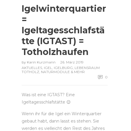
Igelwinterquartier
=
Igeltagesschlafstä
tte (IGTAST) =
Totholzhaufen
by
Karin Kurzmann
26. März 2019
AKTUELLES
,
IGEL
,
IGELBURG
,
LEBENSRAUM
TOTHOLZ
,
NATURMODULE & MEHR
0
Was ist eine IGTAST? Eine
Igeltagesschlafstätte 😉
Wenn ihr für die Igel ein Winterquartier
gebaut habt, dann lasst es stehen. Sie
werden es vielleicht den Rest des Jahres