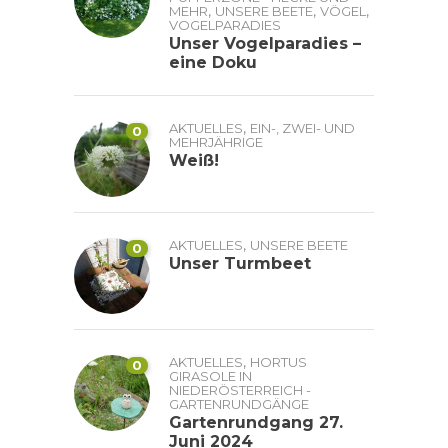
,
,
,
MEHR
UNSERE BEETE
VÖGEL
VOGELPARADIES
Unser Vogelparadies –
eine Doku
,
AKTUELLES
EIN-, ZWEI- UND
0
MEHRJÄHRIGE
Weiß!
,
AKTUELLES
UNSERE BEETE
0
Unser Turmbeet
,
AKTUELLES
HORTUS
0
GIRASOLE IN
NIEDERÖSTERREICH -
GARTENRUNDGÄNGE
Gartenrundgang 27.
Juni 2024