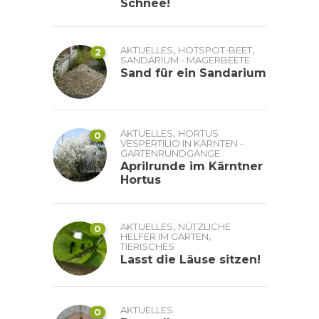
Schnee!
,
,
AKTUELLES
HOTSPOT-BEET
2
SANDARIUM - MAGERBEETE
Sand für ein Sandarium
,
AKTUELLES
HORTUS
0
VESPERTILIO IN KÄRNTEN -
GARTENRUNDGÄNGE
Aprilrunde im Kärntner
Hortus
,
AKTUELLES
NÜTZLICHE
0
,
HELFER IM GARTEN
TIERISCHES
Lasst die Läuse sitzen!
AKTUELLES
0