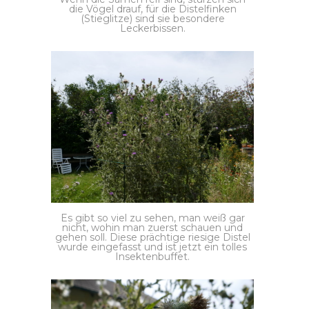
die Vögel drauf, für die Distelfinken
(Stieglitze) sind sie besondere
Leckerbissen.
Es gibt so viel zu sehen, man weiß gar
nicht, wohin man zuerst schauen und
gehen soll. Diese prächtige riesige Distel
wurde eingefasst und ist jetzt ein tolles
Insektenbuffet.