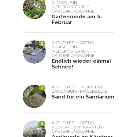
GIRASOLE IN
NIEDERÖSTERREICH -
GARTENRUNDGÄNGE
Gartenrunde am 4.
Februar
,
AKTUELLES
HORTUS
0
GIRASOLE IN
NIEDERÖSTERREICH -
GARTENRUNDGÄNGE
Endlich wieder einmal
Schnee!
,
,
AKTUELLES
HOTSPOT-BEET
2
SANDARIUM - MAGERBEETE
Sand für ein Sandarium
,
AKTUELLES
HORTUS
0
VESPERTILIO IN KÄRNTEN -
GARTENRUNDGÄNGE
Aprilrunde im Kärntner