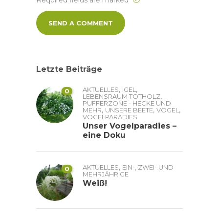
Letzte Beiträge
,
,
AKTUELLES
IGEL
0
,
LEBENSRAUM TOTHOLZ
PUFFERZONE - HECKE UND
,
,
,
MEHR
UNSERE BEETE
VÖGEL
VOGELPARADIES
Unser Vogelparadies –
eine Doku
,
AKTUELLES
EIN-, ZWEI- UND
0
MEHRJÄHRIGE
Weiß!