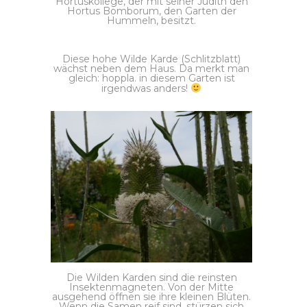
Hortuskollege, der mit seiner Judith den
Hortus Bomborum, den Garten der
Hummeln, besitzt.
Diese hohe Wilde Karde (Schlitzblatt)
wächst neben dem Haus. Da merkt man
gleich: hoppla. in diesem Garten ist
irgendwas anders!
Die Wilden Karden sind die reinsten
Insektenmagneten. Von der Mitte
ausgehend öffnen sie ihre kleinen Blüten.
Wenn die Samen reif sind, stürzen sich