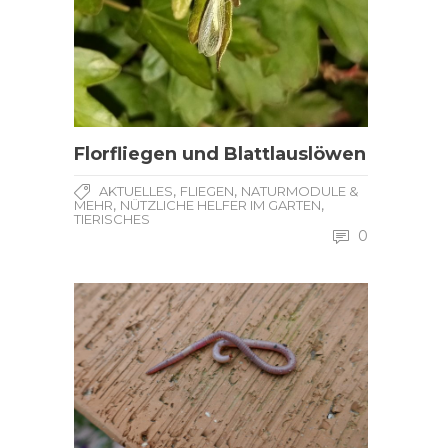
Florfliegen und Blattlauslöwen
,
,
AKTUELLES
FLIEGEN
NATURMODULE &
,
,
MEHR
NÜTZLICHE HELFER IM GARTEN
TIERISCHES
0