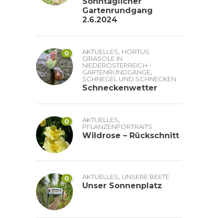
Sonntäglicher
Gartenrundgang
2.6.2024
,
AKTUELLES
HORTUS
0
GIRASOLE IN
NIEDERÖSTERREICH -
,
GARTENRUNDGÄNGE
SCHNEGEL UND SCHNECKEN
Schneckenwetter
,
AKTUELLES
0
PFLANZENPORTRAITS
Wildrose – Rückschnitt
,
AKTUELLES
UNSERE BEETE
0
Unser Sonnenplatz