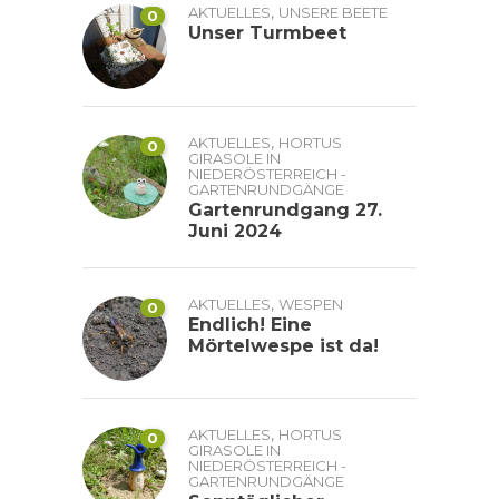
,
AKTUELLES
UNSERE BEETE
0
Unser Turmbeet
,
AKTUELLES
HORTUS
0
GIRASOLE IN
NIEDERÖSTERREICH -
GARTENRUNDGÄNGE
Gartenrundgang 27.
Juni 2024
,
AKTUELLES
WESPEN
0
Endlich! Eine
Mörtelwespe ist da!
,
AKTUELLES
HORTUS
0
GIRASOLE IN
NIEDERÖSTERREICH -
GARTENRUNDGÄNGE