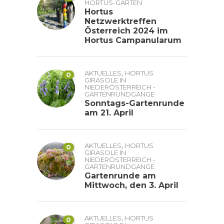
HORTUS-GÄRTEN
Hortus
Netzwerktreffen
Österreich 2024 im
Hortus Campanularum
,
AKTUELLES
HORTUS
0
GIRASOLE IN
NIEDERÖSTERREICH -
GARTENRUNDGÄNGE
Sonntags-Gartenrunde
am 21. April
,
AKTUELLES
HORTUS
0
GIRASOLE IN
NIEDERÖSTERREICH -
GARTENRUNDGÄNGE
Gartenrunde am
Mittwoch, den 3. April
,
AKTUELLES
HORTUS
0