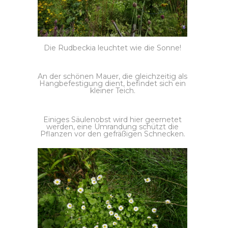
Die Rudbeckia leuchtet wie die Sonne!
An der schönen Mauer, die gleichzeitig als
Hangbefestigung dient, befindet sich ein
kleiner Teich.
Einiges Säulenobst wird hier geernetet
werden, eine Umrandung schützt die
Pflanzen vor den gefräßigen Schnecken.