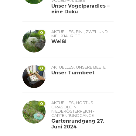
VOGELPARADIES
Unser Vogelparadies –
eine Doku
,
AKTUELLES
EIN-, ZWEI- UND
0
MEHRJÄHRIGE
Weiß!
,
AKTUELLES
UNSERE BEETE
0
Unser Turmbeet
,
AKTUELLES
HORTUS
0
GIRASOLE IN
NIEDERÖSTERREICH -
GARTENRUNDGÄNGE
Gartenrundgang 27.
Juni 2024