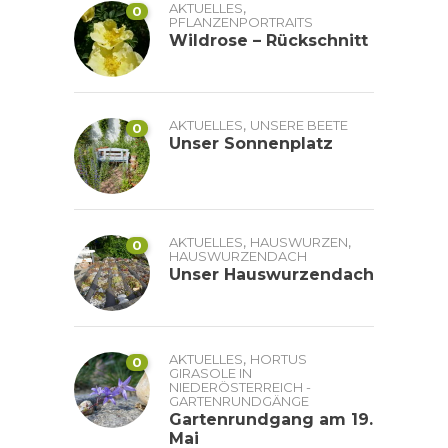
,
AKTUELLES
0
PFLANZENPORTRAITS
Wildrose – Rückschnitt
,
AKTUELLES
UNSERE BEETE
0
Unser Sonnenplatz
,
,
AKTUELLES
HAUSWURZEN
0
HAUSWURZENDACH
Unser Hauswurzendach
,
AKTUELLES
HORTUS
0
GIRASOLE IN
NIEDERÖSTERREICH -
GARTENRUNDGÄNGE
Gartenrundgang am 19.
Mai