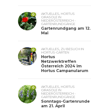
,
AKTUELLES
HORTUS
0
GIRASOLE IN
NIEDERÖSTERREICH -
GARTENRUNDGÄNGE
Gartenrundgang am 12.
Mai
,
AKTUELLES
ZU BESUCH IN
0
HORTUS-GÄRTEN
Hortus
Netzwerktreffen
Österreich 2024 im
Hortus Campanularum
,
AKTUELLES
HORTUS
0
GIRASOLE IN
NIEDERÖSTERREICH -
GARTENRUNDGÄNGE
Sonntags-Gartenrunde
am 21. April