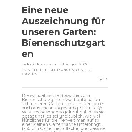
Eine neue
Auszeichnung für
unseren Garten:
Bienenschutzgart
en
by
Karin Kurzmann
21. August 2020
HONIGBIENEN
,
ÜBER UNS UND UNSERE
GÄRTEN
0
Die sympathische Roswitha vom
Bienenschutzgarten war heute da, um
sich unseren Garten anzuschauen, ob er
auch auszeichnungswürdig ist. Er ist
🙂
Was uns besonders gefreut hat: dass sie
gesagt hat, es sei unglaublich, wie viel
Nützliches für die Tierwelt man auf so
einer kleinen Gartenfläche unterbringt
(250 qm Gartennettofläche) und dass sie