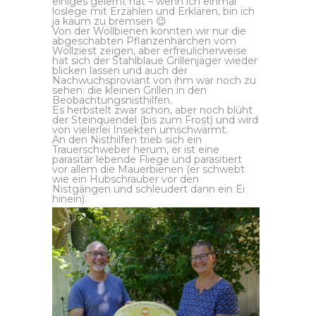
einiges gelernt hat
– wenn ich einmal
loslege mit Erzählen und Erklären, bin ich
ja kaum zu bremsen 😉
Von der Wollbienen konnten wir nur die
abgeschabten Pflanzenhärchen vom
Wollziest zeigen, aber erfreulicherweise
hat sich der Stahlblaue Grillenjäger wieder
blicken lassen und auch der
Nachwuchsproviant von ihm war noch zu
sehen: die kleinen Grillen in den
Beobachtungsnisthilfen.
Es herbstelt zwar schon, aber noch blüht
der Steinquendel (bis zum Frost) und wird
von vielerlei Insekten umschwärmt.
An den Nisthilfen trieb sich ein
Trauerschweber herum, er ist eine
parasitär lebende Fliege und parasitiert
vor allem die Mauerbienen (er schwebt
wie ein Hubschrauber vor den
Nistgängen und schleudert dann ein Ei
hinein).