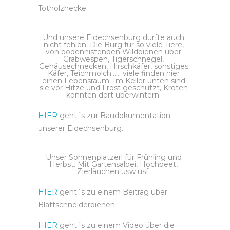
Totholzhecke.
Und unsere Eidechsenburg durfte auch
nicht fehlen. Die Burg für so viele Tiere,
von bodennistenden Wildbienen über
Grabwespen, Tigerschnegel,
Gehäusechnecken, Hirschkäfer, sonstiges
Käfer, Teichmolch…… viele finden hier
einen Lebensraum. Im Keller unten sind
sie vor Hitze und Frost geschützt, Kröten
könnten dort überwintern.
HIER
geht´s zur Baudokumentation
unserer Eidechsenburg.
Unser Sonnenplatzerl für Frühling und
Herbst. Mit Gartensalbei, Hochbeet,
Zierläuchen usw usf.
HIER
geht´s zu einem Beitrag über
Blattschneiderbienen.
HIER
geht´s zu einem Video über die