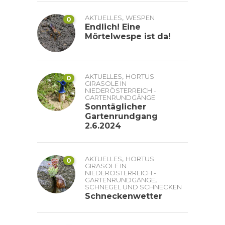
,
AKTUELLES
WESPEN
0
Endlich! Eine
Mörtelwespe ist da!
,
AKTUELLES
HORTUS
0
GIRASOLE IN
NIEDERÖSTERREICH -
GARTENRUNDGÄNGE
Sonntäglicher
Gartenrundgang
2.6.2024
,
AKTUELLES
HORTUS
0
GIRASOLE IN
NIEDERÖSTERREICH -
,
GARTENRUNDGÄNGE
SCHNEGEL UND SCHNECKEN
Schneckenwetter