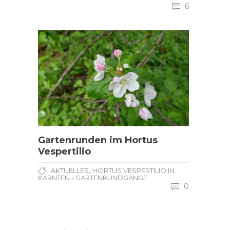
6
Gartenrunden im Hortus
Vespertilio
,
AKTUELLES
HORTUS VESPERTILIO IN
KÄRNTEN - GARTENRUNDGÄNGE
0