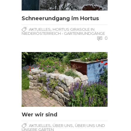
Schneerundgang im Hortus
,
AKTUELLES
HORTUS GIRASOLE IN
NIEDERÖSTERREICH - GARTENRUNDGÄNGE
0
Wer wir sind
,
,
AKTUELLES
ÜBER UNS
ÜBER UNS UND
UNSERE GÄRTEN