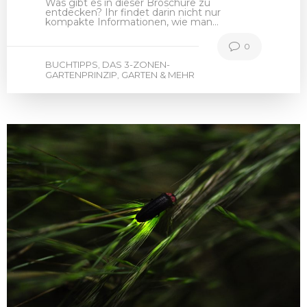
Was gibt es in dieser Broschüre zu
entdecken? Ihr findet darin nicht nur
kompakte Informationen, wie man…
0
BUCHTIPPS
DAS 3-ZONEN-
,
GARTENPRINZIP
GARTEN & MEHR
,