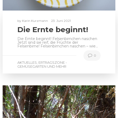
by
Karin Kurzmann
23. Juni 2021
Die Ernte beginnt!
Die Ernte beginnt! Felsenbirnchen naschen
Jetzt sind sie reif, die Früchte der
Felsenbirne! Felsenbirnchen naschen – wie…
0
AKTUELLES
ERTRAGSZONE -
,
GEMÜSEGARTEN UND MEHR