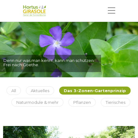
Der größte Glückspilz ist derjenige,
der das kleine Glück erkennt.
All
Aktuelles
Das 3-Zonen-Gartenprinzip
Naturmodule & mehr
Pflanzen
Tierisches