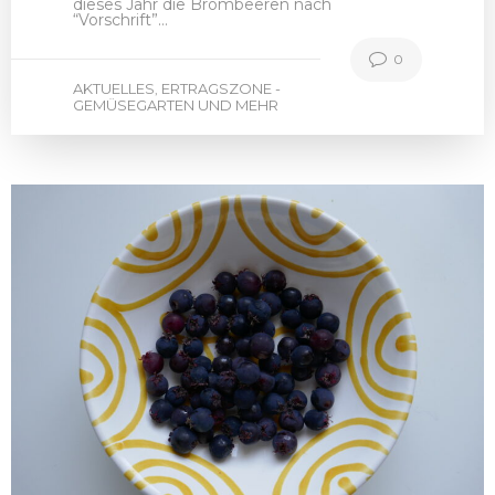
dieses Jahr die Brombeeren nach
“Vorschrift”…
0
AKTUELLES
ERTRAGSZONE -
,
GEMÜSEGARTEN UND MEHR