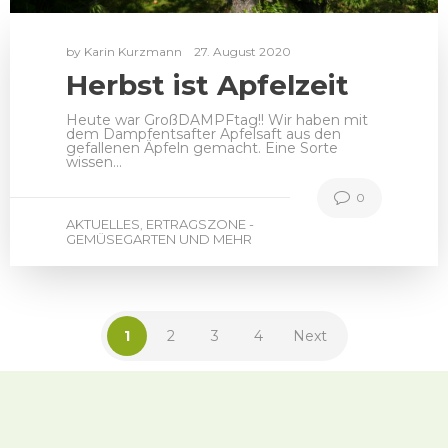
by
Karin Kurzmann
27. August 2020
Herbst ist Apfelzeit
Heute war GroßDAMPFtag!! Wir haben mit
dem Dampfentsafter Apfelsaft aus den
gefallenen Äpfeln gemacht. Eine Sorte
wissen…
0
AKTUELLES
ERTRAGSZONE -
,
GEMÜSEGARTEN UND MEHR
1
2
3
4
Next