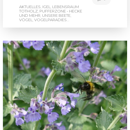
AKTUELLES
IGEL
LEBENSRAUM
,
,
TOTHOLZ
PUFFERZONE - HECKE
,
UND MEHR
UNSERE BEETE
,
,
VÖGEL
VOGELPARADIES
,
...