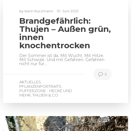
by
Karin Kurzmann
10. Juni 2021
Brandgefährlich:
Thujen – Außen grün,
innen
knochentrocken
Der Sommer ist da. Mit Wucht. Mit Hitze.
Mit Schwüle. Und mit Gefahren. Gefahren
nicht nur für…
2
AKTUELLES
,
PFLANZENPORTRAITS
,
PUFFERZONE - HECKE UND
MEHR
THUJEN & CO
,