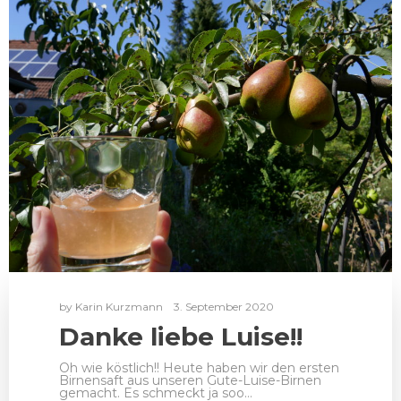
by
Karin Kurzmann
3. September 2020
Danke liebe Luise!!
Oh wie köstlich!! Heute haben wir den ersten
Birnensaft aus unseren Gute-Luise-Birnen
gemacht. Es schmeckt ja soo…