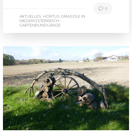
0
AKTUELLES
HORTUS GIRASOLE IN
,
NIEDERÖSTERREICH -
GARTENRUNDGÄNGE