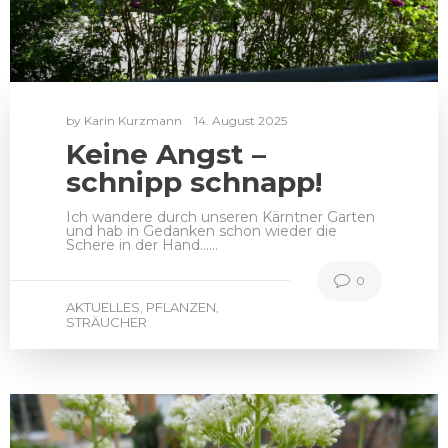
by
Karin Kurzmann
14. August 2025
Keine Angst –
schnipp schnapp!
Ich wandere durch unseren Kärntner Garten
und hab in Gedanken schon wieder die
Schere in der Hand……
0
AKTUELLES
PFLANZEN
,
,
STRÄUCHER