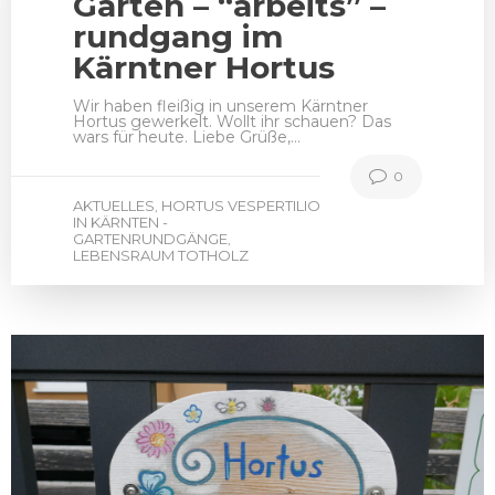
Garten – “arbeits” –
rundgang im
Kärntner Hortus
Wir haben fleißig in unserem Kärntner
Hortus gewerkelt. Wollt ihr schauen? Das
wars für heute. Liebe Grüße,…
0
AKTUELLES
HORTUS VESPERTILIO
,
IN KÄRNTEN -
GARTENRUNDGÄNGE
,
LEBENSRAUM TOTHOLZ