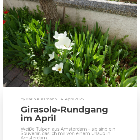
by
Karin Kurzmann
4. April 2025
Girasole-Rundgang
im April
Weiße Tulpen aus Amsterdam – sie sind ein
Souvenir, das ich mir von einem Urlaub in
Amsterdam…