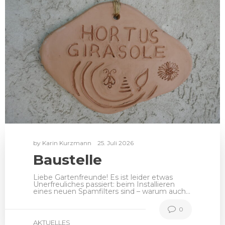
by
Karin Kurzmann
25. Juli 2026
Baustelle
Liebe Gartenfreunde! Es ist leider etwas
Unerfreuliches passiert: beim Installieren
eines neuen Spamfilters sind – warum auch…
0
AKTUELLES