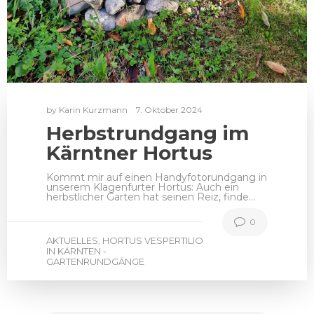
by
Karin Kurzmann
7. Oktober 2024
Herbstrundgang im
Kärntner Hortus
Kommt mir auf einen Handyfotorundgang in
unserem Klagenfurter Hortus: Auch ein
herbstlicher Garten hat seinen Reiz, finde…
0
AKTUELLES
HORTUS VESPERTILIO
,
IN KÄRNTEN -
GARTENRUNDGÄNGE