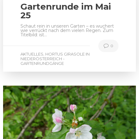
Gartenrunde im Mai
25
Schaut rein in unseren Garten – es wuchert
wie verrückt nach dem vielen Regen. Zum
Titelbild: ist…
0
AKTUELLES
HORTUS GIRASOLE IN
,
NIEDERÖSTERREICH -
GARTENRUNDGÄNGE