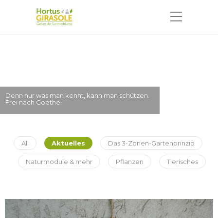
Der größte Glückspilz ist derjenige,
der das kleine Glück erkennt.
All
Aktuelles
Das 3-Zonen-Gartenprinzip
Naturmodule & mehr
Pflanzen
Tierisches