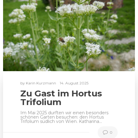
by
Karin Kurzmann
14. August 2025
Zu Gast im Hortus
Trifolium
Im Mai 2025 durften wir einen besonders
schönen Garten besuchen: den Hortus
Trifolium südlich von Wien. Katharina…
0