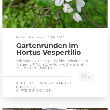
by
Karin Kurzmann
8. Mai 2025
Gartenrunden im
Hortus Vespertilio
Wir waren zwei Mal kurz hintereinander in
Klagenfurt. Vorletzte Aprilwoche und ab 1.
Mai. Kommt doch mit…
0
AKTUELLES
HORTUS VESPERTILIO
,
IN KÄRNTEN -
GARTENRUNDGÄNGE