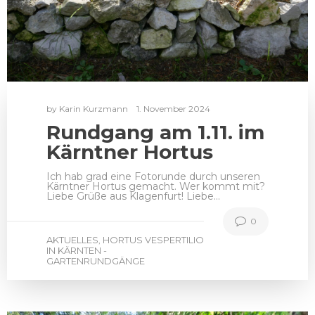
by
Karin Kurzmann
1. November 2024
Rundgang am 1.11. im
Kärntner Hortus
Ich hab grad eine Fotorunde durch unseren
Kärntner Hortus gemacht. Wer kommt mit?
Liebe Grüße aus Klagenfurt! Liebe…
0
AKTUELLES
HORTUS VESPERTILIO
,
IN KÄRNTEN -
GARTENRUNDGÄNGE