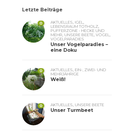
Letzte Beiträge
,
,
AKTUELLES
IGEL
0
,
LEBENSRAUM TOTHOLZ
PUFFERZONE - HECKE UND
,
,
,
MEHR
UNSERE BEETE
VÖGEL
VOGELPARADIES
Unser Vogelparadies –
eine Doku
,
AKTUELLES
EIN-, ZWEI- UND
0
MEHRJÄHRIGE
Weiß!
,
AKTUELLES
UNSERE BEETE
0
Unser Turmbeet