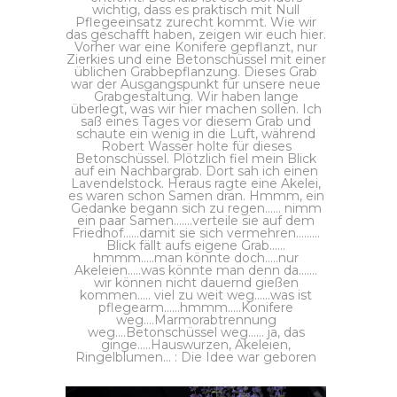
wichtig, dass es praktisch mit Null
Pflegeeinsatz zurecht kommt. Wie wir
das geschafft haben, zeigen wir euch hier.
Vorher war eine Konifere gepflanzt, nur
Zierkies und eine Betonschüssel mit einer
üblichen Grabbepflanzung. Dieses Grab
war der Ausgangspunkt für unsere neue
Grabgestaltung. Wir haben lange
überlegt, was wir hier machen sollen. Ich
saß eines Tages vor diesem Grab und
schaute ein wenig in die Luft, während
Robert Wasser holte für dieses
Betonschüssel. Plötzlich fiel mein Blick
auf ein Nachbargrab. Dort sah ich einen
Lavendelstock. Heraus ragte eine Akelei,
es waren schon Samen dran. Hmmm, ein
Gedanke begann sich zu regen…… nimm
ein paar Samen…….verteile sie auf dem
Friedhof……damit sie sich vermehren………
Blick fällt aufs eigene Grab……
hmmm…..man könnte doch…..nur
Akeleien…..was könnte man denn da…….
wir können nicht dauernd gießen
kommen….. viel zu weit weg……was ist
pflegearm……hmmm…..Konifere
weg….Marmorabtrennung
weg….Betonschüssel weg…… ja, das
ginge…..Hauswurzen, Akeleien,
Ringelblumen… : Die Idee war geboren