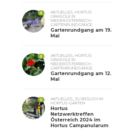
,
AKTUELLES
HORTUS
0
GIRASOLE IN
NIEDERÖSTERREICH -
GARTENRUNDGÄNGE
Gartenrundgang am 19.
Mai
,
AKTUELLES
HORTUS
0
GIRASOLE IN
NIEDERÖSTERREICH -
GARTENRUNDGÄNGE
Gartenrundgang am 12.
Mai
,
AKTUELLES
ZU BESUCH IN
0
HORTUS-GÄRTEN
Hortus
Netzwerktreffen
Österreich 2024 im
Hortus Campanularum