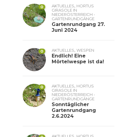
,
AKTUELLES
HORTUS
0
GIRASOLE IN
NIEDERÖSTERREICH -
GARTENRUNDGÄNGE
Gartenrundgang 27.
Juni 2024
,
AKTUELLES
WESPEN
0
Endlich! Eine
Mörtelwespe ist da!
,
AKTUELLES
HORTUS
0
GIRASOLE IN
NIEDERÖSTERREICH -
GARTENRUNDGÄNGE
Sonntäglicher
Gartenrundgang
2.6.2024
,
AKTUELLES
HORTUS
0