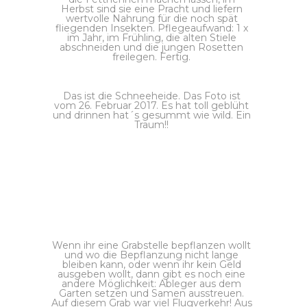
Herbst sind sie eine Pracht und liefern
wertvolle Nahrung für die noch spät
fliegenden Insekten. Pflegeaufwand: 1 x
im Jahr, im Frühling, die alten Stiele
abschneiden und die jungen Rosetten
freilegen. Fertig.
Das ist die Schneeheide. Das Foto ist
vom 26. Februar 2017. Es hat toll geblüht
und drinnen hat´s gesummt wie wild. Ein
Traum!!
Wenn ihr eine Grabstelle bepflanzen wollt
und wo die Bepflanzung nicht lange
bleiben kann, oder wenn ihr kein Geld
ausgeben wollt, dann gibt es noch eine
andere Möglichkeit: Ableger aus dem
Garten setzen und Samen ausstreuen.
Auf diesem Grab war viel Flugverkehr! Aus