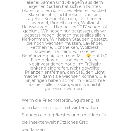
allerlei Samen und Ablegern aus dem
eigenen Garten hat sich ein buntes
blütenreiches nützliches Meer entwickelt:
Klatschmohn, Lichtnelken, Rainfarn,
Tagetes, Sonnenblumen, Fetthennen,
Lavendel, Ringelblumen, Wollziest,
Hauswurzen…… Hier hat es 2017 schon toll
geblüht. Wir haben nur gegossen, als wir
gesetzt haben, danach muss alles allein
klarkommen. Wir haben Stauden gesetzt,
die noch wachsen müssen. Lavendel,
Fetthenne, Lichtnelken, Wollziest,
silberner Rainfarn. Für so eine
Bepflanzung braucht man Mut
Hat 0,0
Euro gekostet…..und bleibt. Keine
Neuinvestitionen nötig. Im Frühjahr
lenkend eingreifen, nicht gewollte
Pflanzen entfernen, den Stauden Licht
machen, damit sie wachsen können. Die
Einjährigen haben schon im Herbst ihre
Samen fallen lassen, wenn sie nicht
gefressen wurden…
Wenn die Friedhofsordnung streng ist,
dann lässt sich auch mit winterharten
Stauden ein gepflegtes und trotzdem für
die Insektenwelt nützliches Grab
bepflanzen!