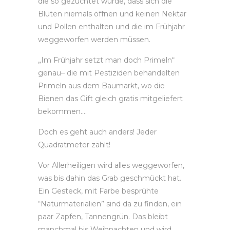
die so gezüchtet wurde, dass sich die
Blüten niemals öffnen und keinen Nektar
und Pollen enthalten und die im Frühjahr
weggeworfen werden müssen.
„Im Frühjahr setzt man doch Primeln“
genau– die mit Pestiziden behandelten
Primeln aus dem Baumarkt, wo die
Bienen das Gift gleich gratis mitgeliefert
bekommen….
Doch es geht auch anders! Jeder
Quadratmeter zählt!
Vor Allerheiligen wird alles weggeworfen,
was bis dahin das Grab geschmückt hat.
Ein Gesteck, mit Farbe besprühte
“Naturmaterialien” sind da zu finden, ein
paar Zapfen, Tannengrün. Das bleibt
manchmal bis Weihnachten und wird