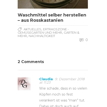
Waschmittel selber herstellen
– aus Rosskastanien
,
AKTUELLES
ERTRAGSZONE -
,
GEMÜSEGARTEN UND MEHR
GARTEN &
,
MEHR
NACHHALTIGKEIT
0
2 Comments
Claudia
9. Dezember 2018
at 11:23
Wie schade, dass in so vielen
Köpfen noch so fest
verankert ist was “man” tut.
Dabei ist doch auch auf