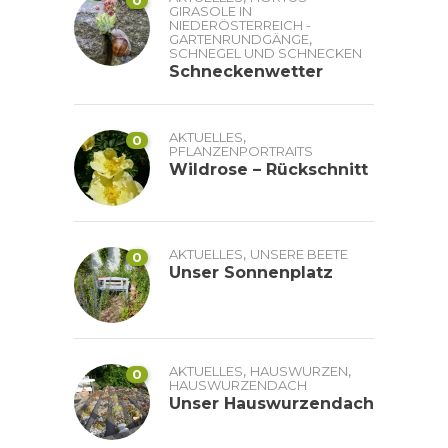
GIRASOLE IN
NIEDERÖSTERREICH -
,
GARTENRUNDGÄNGE
SCHNEGEL UND SCHNECKEN
Schneckenwetter
,
AKTUELLES
0
PFLANZENPORTRAITS
Wildrose – Rückschnitt
,
AKTUELLES
UNSERE BEETE
0
Unser Sonnenplatz
,
,
AKTUELLES
HAUSWURZEN
0
HAUSWURZENDACH
Unser Hauswurzendach