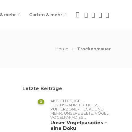
 & mehr
Garten & mehr
Home
Trockenmauer
Letzte Beiträge
,
,
AKTUELLES
IGEL
0
,
LEBENSRAUM TOTHOLZ
PUFFERZONE - HECKE UND
,
,
,
MEHR
UNSERE BEETE
VÖGEL
...
VOGELPARADIES
Unser Vogelparadies –
eine Doku