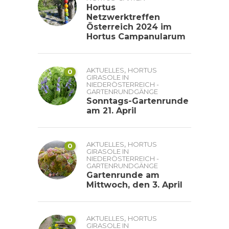
Hortus
Netzwerktreffen
Österreich 2024 im
Hortus Campanularum
,
AKTUELLES
HORTUS
0
GIRASOLE IN
NIEDERÖSTERREICH -
GARTENRUNDGÄNGE
Sonntags-Gartenrunde
am 21. April
,
AKTUELLES
HORTUS
0
GIRASOLE IN
NIEDERÖSTERREICH -
GARTENRUNDGÄNGE
Gartenrunde am
Mittwoch, den 3. April
,
AKTUELLES
HORTUS
0
GIRASOLE IN