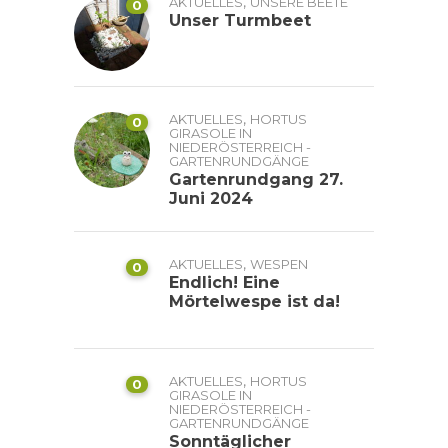
,
AKTUELLES
UNSERE BEETE
0
Unser Turmbeet
,
AKTUELLES
HORTUS
0
GIRASOLE IN
NIEDERÖSTERREICH -
GARTENRUNDGÄNGE
Gartenrundgang 27.
Juni 2024
,
AKTUELLES
WESPEN
0
Endlich! Eine
Mörtelwespe ist da!
,
AKTUELLES
HORTUS
0
GIRASOLE IN
NIEDERÖSTERREICH -
GARTENRUNDGÄNGE
Sonntäglicher