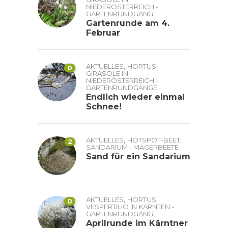
NIEDERÖSTERREICH -
GARTENRUNDGÄNGE
Gartenrunde am 4.
Februar
,
AKTUELLES
HORTUS
0
GIRASOLE IN
NIEDERÖSTERREICH -
GARTENRUNDGÄNGE
Endlich wieder einmal
Schnee!
,
,
AKTUELLES
HOTSPOT-BEET
2
SANDARIUM - MAGERBEETE
Sand für ein Sandarium
,
AKTUELLES
HORTUS
0
VESPERTILIO IN KÄRNTEN -
GARTENRUNDGÄNGE
Aprilrunde im Kärntner