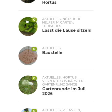
Hortus
,
AKTUELLES
NÜTZLICHE
0
,
HELFER IM GARTEN
TIERISCHES
Lasst die Läuse sitzen!
AKTUELLES
0
Baustelle
,
AKTUELLES
HORTUS
0
VESPERTILIO IN KÄRNTEN -
GARTENRUNDGÄNGE
Gartenrunde im Juli
2026
,
,
AKTUELLES
PFLANZEN
0