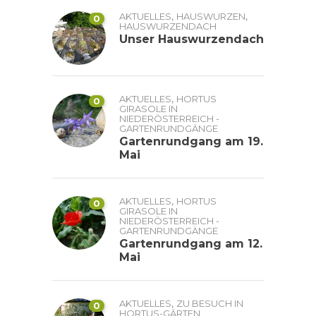
,
,
AKTUELLES
HAUSWURZEN
0
HAUSWURZENDACH
Unser Hauswurzendach
,
AKTUELLES
HORTUS
0
GIRASOLE IN
NIEDERÖSTERREICH -
GARTENRUNDGÄNGE
Gartenrundgang am 19.
Mai
,
AKTUELLES
HORTUS
0
GIRASOLE IN
NIEDERÖSTERREICH -
GARTENRUNDGÄNGE
Gartenrundgang am 12.
Mai
,
AKTUELLES
ZU BESUCH IN
0
HORTUS-GÄRTEN