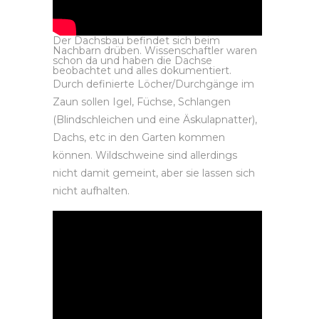
Der Dachsbau befindet sich beim
Nachbarn drüben. Wissenschaftler waren
schon da und haben die Dachse
beobachtet und alles dokumentiert.
Durch definierte Löcher/Durchgänge im
Zaun sollen Igel, Füchse, Schlangen
(Blindschleichen und eine Äskulapnatter),
Dachs, etc in den Garten kommen
können. Wildschweine sind allerdings
nicht damit gemeint, aber sie lassen sich
nicht aufhalten.