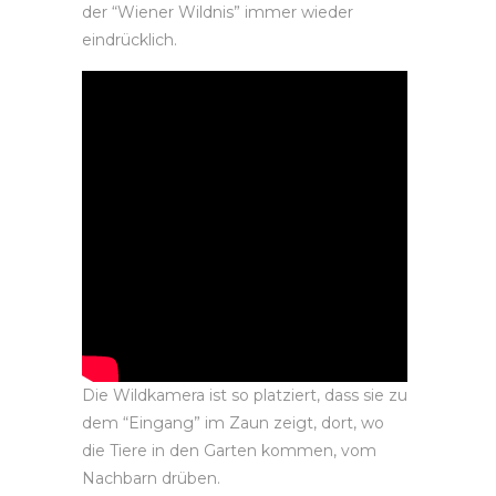
der “Wiener Wildnis” immer wieder
eindrücklich.
Die Wildkamera ist so platziert, dass sie zu
dem “Eingang” im Zaun zeigt, dort, wo
die Tiere in den Garten kommen, vom
Nachbarn drüben.