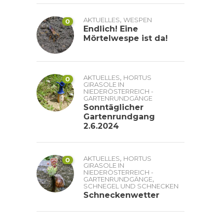
,
AKTUELLES
WESPEN
0
Endlich! Eine
Mörtelwespe ist da!
,
AKTUELLES
HORTUS
0
GIRASOLE IN
NIEDERÖSTERREICH -
GARTENRUNDGÄNGE
Sonntäglicher
Gartenrundgang
2.6.2024
,
AKTUELLES
HORTUS
0
GIRASOLE IN
NIEDERÖSTERREICH -
,
GARTENRUNDGÄNGE
SCHNEGEL UND SCHNECKEN
Schneckenwetter