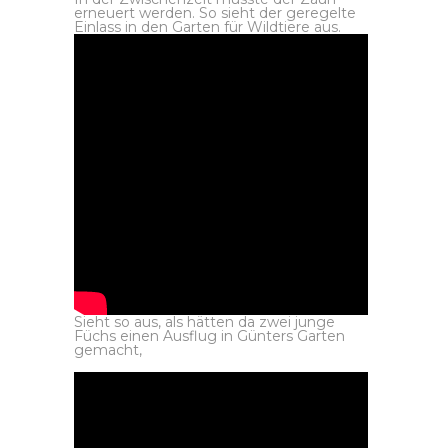
erneuert werden. So sieht der geregelte
Einlass in den Garten für Wildtiere aus.
Sieht so aus, als hätten da zwei junge
Füchs einen Ausflug in Günters Garten
gemacht,