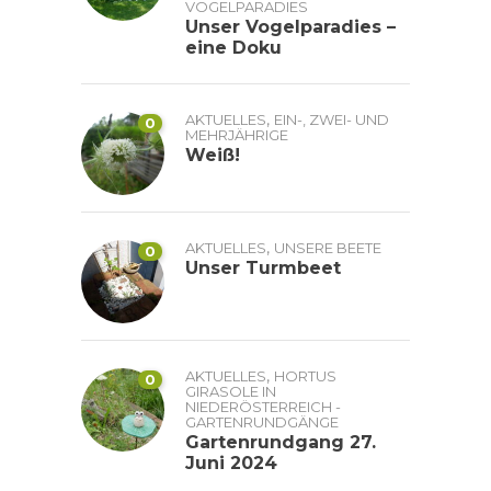
VOGELPARADIES
Unser Vogelparadies –
eine Doku
,
AKTUELLES
EIN-, ZWEI- UND
0
MEHRJÄHRIGE
Weiß!
,
AKTUELLES
UNSERE BEETE
0
Unser Turmbeet
,
AKTUELLES
HORTUS
0
GIRASOLE IN
NIEDERÖSTERREICH -
GARTENRUNDGÄNGE
Gartenrundgang 27.
Juni 2024