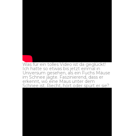
Was für ein tolles Video ist da geglückt!
Ich hatte so etwas bis jetzt einmal in
Universum gesehen, als ein Fuchs Mäuse
im Schnee jagte. Faszinierend, dass er
erkennt, wo eine Maus unter dem
Schnee ist. Riecht, hört oder spürt er sie?