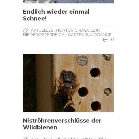
Endlich wieder einmal
Schnee!
,
AKTUELLES
HORTUS GIRASOLE IN
NIEDERÖSTERREICH - GARTENRUNDGÄNGE
0
Niströhrenverschlüsse der
Wildbienen
,
,
AKTUELLES
TIERISCHES
WILDBIENEN