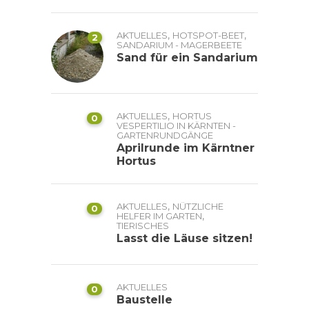
,
,
AKTUELLES
HOTSPOT-BEET
2
SANDARIUM - MAGERBEETE
Sand für ein Sandarium
,
AKTUELLES
HORTUS
0
VESPERTILIO IN KÄRNTEN -
GARTENRUNDGÄNGE
Aprilrunde im Kärntner
Hortus
,
AKTUELLES
NÜTZLICHE
0
,
HELFER IM GARTEN
TIERISCHES
Lasst die Läuse sitzen!
AKTUELLES
0
Baustelle