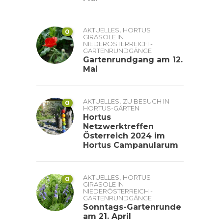
,
AKTUELLES
HORTUS
0
GIRASOLE IN
NIEDERÖSTERREICH -
GARTENRUNDGÄNGE
Gartenrundgang am 12.
Mai
,
AKTUELLES
ZU BESUCH IN
0
HORTUS-GÄRTEN
Hortus
Netzwerktreffen
Österreich 2024 im
Hortus Campanularum
,
AKTUELLES
HORTUS
0
GIRASOLE IN
NIEDERÖSTERREICH -
GARTENRUNDGÄNGE
Sonntags-Gartenrunde
am 21. April