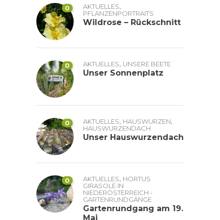
,
AKTUELLES
0
PFLANZENPORTRAITS
Wildrose – Rückschnitt
,
AKTUELLES
UNSERE BEETE
0
Unser Sonnenplatz
,
,
AKTUELLES
HAUSWURZEN
0
HAUSWURZENDACH
Unser Hauswurzendach
,
AKTUELLES
HORTUS
0
GIRASOLE IN
NIEDERÖSTERREICH -
GARTENRUNDGÄNGE
Gartenrundgang am 19.
Mai