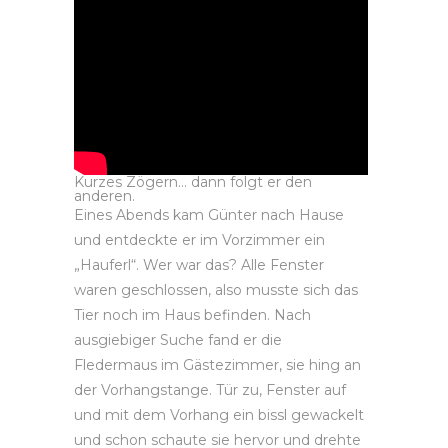
Kurzes Zögern… dann folgt er den
anderen.
Eines Abends kam Günter nach Hause
und entdeckte er im Vorzimmer ein
„Hauferl“. Wer war das? Alle Fenster
waren geschlossen, also musste sich das
Tier noch im Haus befinden. Nach
ausgiebiger Suche fand er die
Fledermaus im Gästezimmer, sie hing an
der Vorhangstange. Tür zu, Fenster auf
und mit dem Vorhang ein bissl gewackelt
und schon schaute sie hervor und drehte