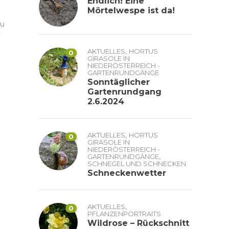
Endlich! Eine
Mörtelwespe ist da!
zu
,
AKTUELLES
HORTUS
0
GIRASOLE IN
NIEDERÖSTERREICH -
GARTENRUNDGÄNGE
Sonntäglicher
Gartenrundgang
2.6.2024
,
AKTUELLES
HORTUS
0
GIRASOLE IN
NIEDERÖSTERREICH -
,
GARTENRUNDGÄNGE
SCHNEGEL UND SCHNECKEN
Schneckenwetter
,
AKTUELLES
0
PFLANZENPORTRAITS
Wildrose – Rückschnitt