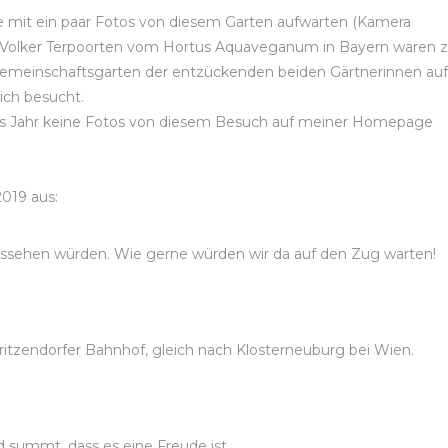
e mit ein paar Fotos von diesem Garten aufwarten (Kamera
nd Volker Terpoorten vom Hortus Aquaveganum in Bayern waren 
Gemeinschaftsgarten der entzückenden beiden Gärtnerinnen auf
ich besucht.
ges Jahr keine Fotos von diesem Besuch auf meiner Homepage
2019 aus:
ussehen würden. Wie gerne würden wir da auf den Zug warten!
tzendorfer Bahnhof, gleich nach Klosterneuburg bei Wien.
d summt, dass es eine Freude ist.