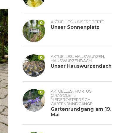
,
AKTUELLES
UNSERE BEETE
0
Unser Sonnenplatz
,
,
AKTUELLES
HAUSWURZEN
0
HAUSWURZENDACH
Unser Hauswurzendach
,
AKTUELLES
HORTUS
0
GIRASOLE IN
NIEDERÖSTERREICH -
GARTENRUNDGÄNGE
Gartenrundgang am 19.
Mai