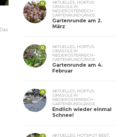
,
AKTUELLES
HORTUS
0
GIRASOLE IN
NIEDERÖSTERREICH -
GARTENRUNDGÄNGE
Gartenrunde am 2.
März
 Das
,
AKTUELLES
HORTUS
0
GIRASOLE IN
NIEDERÖSTERREICH -
GARTENRUNDGÄNGE
Gartenrunde am 4.
Februar
,
AKTUELLES
HORTUS
0
GIRASOLE IN
NIEDERÖSTERREICH -
GARTENRUNDGÄNGE
Endlich wieder einmal
Schnee!
,
,
AKTUELLES
HOTSPOT-BEET
2