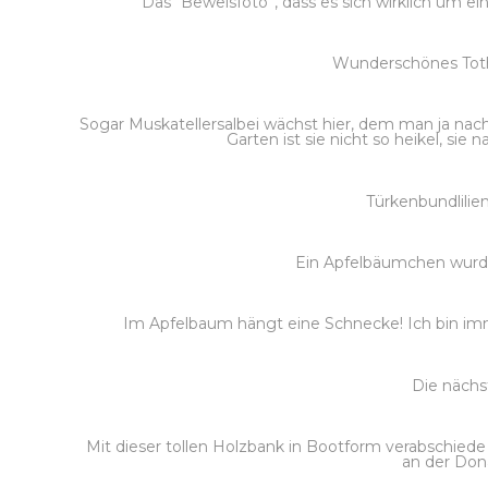
Das “Beweisfoto”, dass es sich wirklich um e
Wunderschönes Toth
Sogar Muskatellersalbei wächst hier, dem man ja nac
Garten ist sie nicht so heikel, sie
Türkenbundlilien
Ein Apfelbäumchen wurde 
Im Apfelbaum hängt eine Schnecke! Ich bin imm
Die nächs
Mit dieser tollen Holzbank in Bootform verabschied
an der Dona