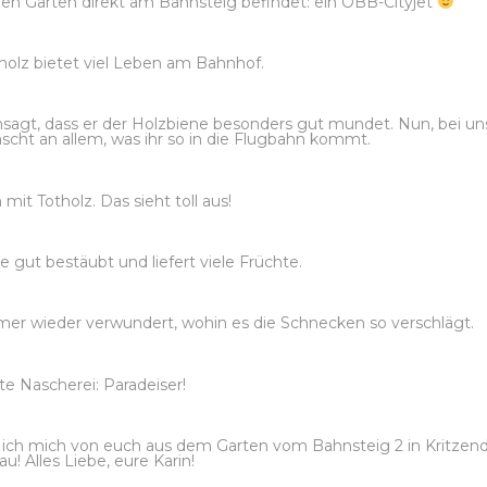
inen Garten direkt am Bahnsteig befindet: ein ÖBB-Cityjet
olz bietet viel Leben am Bahnhof.
hsagt, dass er der Holzbiene besonders gut mundet. Nun, bei un
 nascht an allem, was ihr so in die Flugbahn kommt.
 mit Totholz. Das sieht toll aus!
gut bestäubt und liefert viele Früchte.
er wieder verwundert, wohin es die Schnecken so verschlägt.
te Nascherei: Paradeiser!
e ich mich von euch aus dem Garten vom Bahnsteig 2 in Kritzend
u! Alles Liebe, eure Karin!