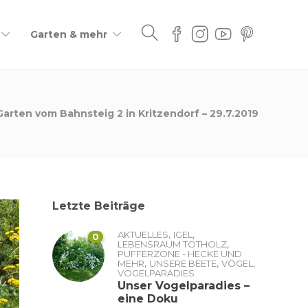
Garten & mehr
Garten vom Bahnsteig 2 in Kritzendorf – 29.7.2019
Letzte Beiträge
,
,
AKTUELLES
IGEL
0
,
LEBENSRAUM TOTHOLZ
PUFFERZONE - HECKE UND
,
,
,
MEHR
UNSERE BEETE
VÖGEL
VOGELPARADIES
Unser Vogelparadies –
eine Doku