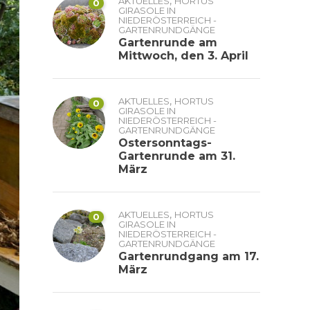
,
AKTUELLES
HORTUS
0
GIRASOLE IN
NIEDERÖSTERREICH -
GARTENRUNDGÄNGE
Gartenrunde am
Mittwoch, den 3. April
,
AKTUELLES
HORTUS
0
GIRASOLE IN
NIEDERÖSTERREICH -
GARTENRUNDGÄNGE
Ostersonntags-
Gartenrunde am 31.
März
,
AKTUELLES
HORTUS
0
GIRASOLE IN
NIEDERÖSTERREICH -
GARTENRUNDGÄNGE
Gartenrundgang am 17.
März