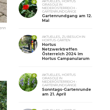
,
AKTUELLES
HORTUS
0
GIRASOLE IN
NIEDERÖSTERREICH -
GARTENRUNDGÄNGE
Gartenrundgang am 12.
Mai
wenn
,
AKTUELLES
ZU BESUCH IN
0
HORTUS-GÄRTEN
Hortus
Netzwerktreffen
Österreich 2024 im
Hortus Campanularum
,
AKTUELLES
HORTUS
0
GIRASOLE IN
NIEDERÖSTERREICH -
GARTENRUNDGÄNGE
Sonntags-Gartenrunde
am 21. April