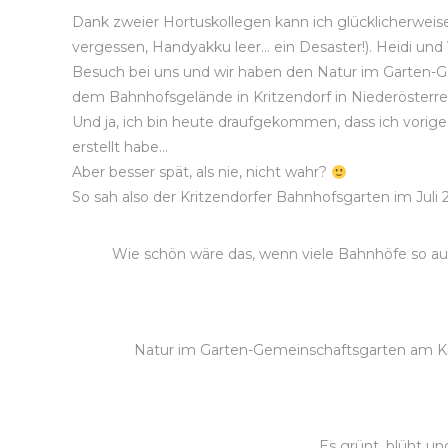
Dank zweier Hortuskollegen kann ich glücklicherweis
vergessen, Handyakku leer… ein Desaster!). Heidi u
Besuch bei uns und wir haben den Natur im Garten-
dem Bahnhofsgelände in Kritzendorf in Niederösterre
Und ja, ich bin heute draufgekommen, dass ich vori
erstellt habe…
Aber besser spät, als nie, nicht wahr?
So sah also der Kritzendorfer Bahnhofsgarten im Juli 
Wie schön wäre das, wenn viele Bahnhöfe so a
Natur im Garten-Gemeinschaftsgarten am Kri
Es grünt, blüht un