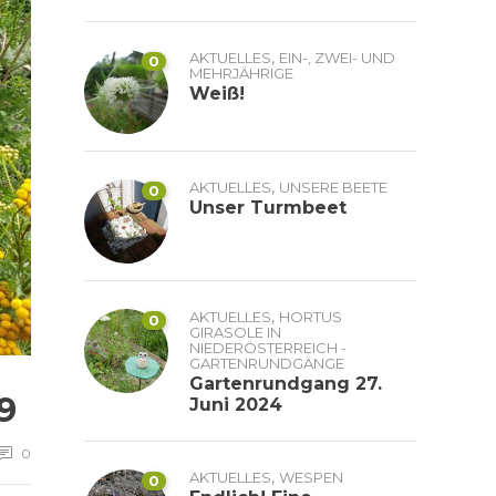
,
AKTUELLES
EIN-, ZWEI- UND
0
MEHRJÄHRIGE
Weiß!
,
AKTUELLES
UNSERE BEETE
0
Unser Turmbeet
,
AKTUELLES
HORTUS
0
GIRASOLE IN
NIEDERÖSTERREICH -
GARTENRUNDGÄNGE
Gartenrundgang 27.
9
Juni 2024
0
,
AKTUELLES
WESPEN
0