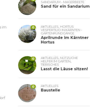
SANDARIUM - MAGERBEETE
Sand für ein Sandarium
,
AKTUELLES
HORTUS
s im
0
VESPERTILIO IN KÄRNTEN -
GARTENRUNDGÄNGE
Aprilrunde im Kärntner
Hortus
,
AKTUELLES
NÜTZLICHE
0
,
HELFER IM GARTEN
TIERISCHES
Lasst die Läuse sitzen!
AKTUELLES
0
Baustelle
orf