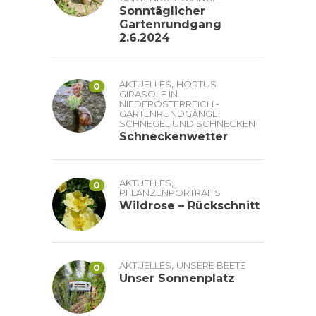
Sonntäglicher
Gartenrundgang
2.6.2024
,
AKTUELLES
HORTUS
0
GIRASOLE IN
NIEDERÖSTERREICH -
,
GARTENRUNDGÄNGE
SCHNEGEL UND SCHNECKEN
Schneckenwetter
,
AKTUELLES
0
PFLANZENPORTRAITS
Wildrose – Rückschnitt
,
AKTUELLES
UNSERE BEETE
0
Unser Sonnenplatz