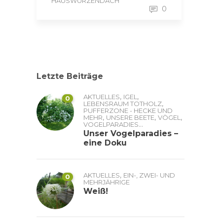
HAUSWURZENDACH
0
Letzte Beiträge
,
,
AKTUELLES
IGEL
0
,
LEBENSRAUM TOTHOLZ
PUFFERZONE - HECKE UND
,
,
,
MEHR
UNSERE BEETE
VÖGEL
...
VOGELPARADIES
Unser Vogelparadies –
eine Doku
,
AKTUELLES
EIN-, ZWEI- UND
0
MEHRJÄHRIGE
Weiß!