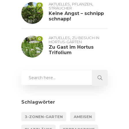
,
,
AKTUELLES
PFLANZEN
0
STRÄUCHER
Keine Angst – schnipp
schnapp!
,
AKTUELLES
ZU BESUCH IN
0
HORTUS-GÄRTEN
Zu Gast im Hortus
Trifolium
Schlagwörter
3-ZONEN-GARTEN
AMEISEN