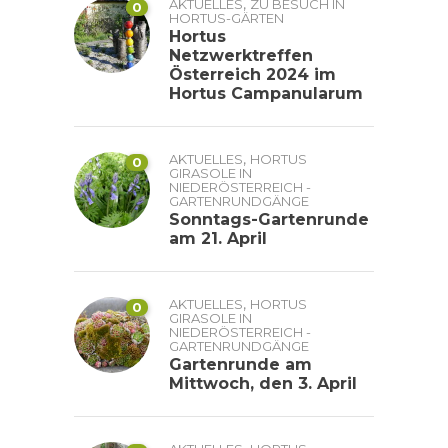
,
AKTUELLES
ZU BESUCH IN
0
HORTUS-GÄRTEN
Hortus
Netzwerktreffen
Österreich 2024 im
Hortus Campanularum
,
AKTUELLES
HORTUS
0
GIRASOLE IN
NIEDERÖSTERREICH -
GARTENRUNDGÄNGE
Sonntags-Gartenrunde
am 21. April
,
AKTUELLES
HORTUS
0
GIRASOLE IN
NIEDERÖSTERREICH -
GARTENRUNDGÄNGE
Gartenrunde am
Mittwoch, den 3. April