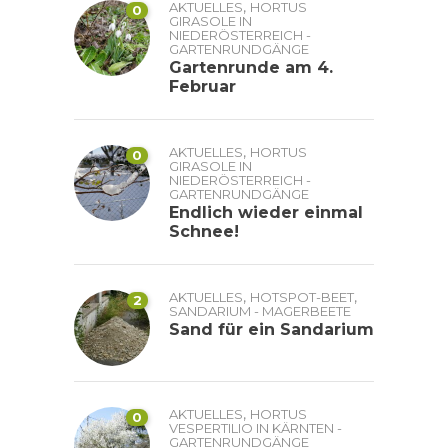
,
AKTUELLES
HORTUS
0
GIRASOLE IN
NIEDERÖSTERREICH -
GARTENRUNDGÄNGE
Gartenrunde am 4.
Februar
,
AKTUELLES
HORTUS
0
GIRASOLE IN
NIEDERÖSTERREICH -
GARTENRUNDGÄNGE
Endlich wieder einmal
Schnee!
,
,
AKTUELLES
HOTSPOT-BEET
2
SANDARIUM - MAGERBEETE
Sand für ein Sandarium
,
AKTUELLES
HORTUS
0
VESPERTILIO IN KÄRNTEN -
GARTENRUNDGÄNGE