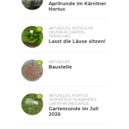
Aprilrunde im Kärntner
Hortus
,
AKTUELLES
NÜTZLICHE
0
,
HELFER IM GARTEN
TIERISCHES
Lasst die Läuse sitzen!
AKTUELLES
0
Baustelle
,
AKTUELLES
HORTUS
0
VESPERTILIO IN KÄRNTEN -
GARTENRUNDGÄNGE
Gartenrunde im Juli
2026