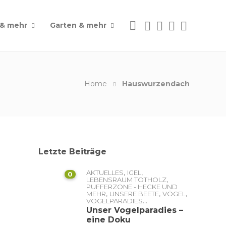
 & mehr
Garten & mehr
Home
Hauswurzendach
Letzte Beiträge
,
,
AKTUELLES
IGEL
0
,
LEBENSRAUM TOTHOLZ
PUFFERZONE - HECKE UND
,
,
,
MEHR
UNSERE BEETE
VÖGEL
...
VOGELPARADIES
Unser Vogelparadies –
eine Doku