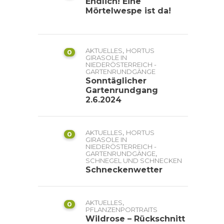
Endlich! Eine
Mörtelwespe ist da!
,
AKTUELLES
HORTUS
0
GIRASOLE IN
NIEDERÖSTERREICH -
GARTENRUNDGÄNGE
Sonntäglicher
Gartenrundgang
2.6.2024
,
AKTUELLES
HORTUS
0
GIRASOLE IN
NIEDERÖSTERREICH -
,
GARTENRUNDGÄNGE
SCHNEGEL UND SCHNECKEN
Schneckenwetter
,
AKTUELLES
0
PFLANZENPORTRAITS
Wildrose – Rückschnitt