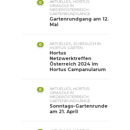
,
AKTUELLES
HORTUS
0
GIRASOLE IN
NIEDERÖSTERREICH -
GARTENRUNDGÄNGE
Gartenrundgang am 12.
Mai
,
AKTUELLES
ZU BESUCH IN
0
HORTUS-GÄRTEN
Hortus
Netzwerktreffen
Österreich 2024 im
Hortus Campanularum
,
AKTUELLES
HORTUS
0
GIRASOLE IN
NIEDERÖSTERREICH -
GARTENRUNDGÄNGE
Sonntags-Gartenrunde
am 21. April