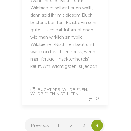
Wenn ihr eine Nisthilfe für
Wildbienen selber bauen wollt,
dann seid ihr mit diesem Buch
bestens beraten. Es ist eEin sehr
gutes Buch mit Informationen,
wie man wirklich sinnvolle
Wildbienen-Nisthilfen baut und
was man beachten muss, wenn
man fertige “Insektenhotels”
kauft. Am Wichtigsten ist jedoch,
…
,
,
BUCHTIPPS
WILDBIENEN
WILDBIENEN-NISTHILFEN
0
Previous
1
2
3
4