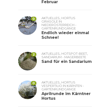
Februar
,
AKTUELLES
HORTUS
0
GIRASOLE IN
NIEDERÖSTERREICH -
GARTENRUNDGÄNGE
Endlich wieder einmal
Schnee!
,
,
AKTUELLES
HOTSPOT-BEET
2
SANDARIUM - MAGERBEETE
Sand für ein Sandarium
,
AKTUELLES
HORTUS
0
VESPERTILIO IN KÄRNTEN -
GARTENRUNDGÄNGE
Aprilrunde im Kärntner
Hortus