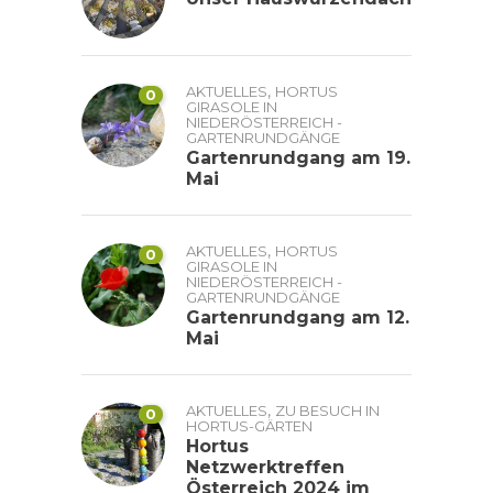
,
AKTUELLES
HORTUS
0
GIRASOLE IN
NIEDERÖSTERREICH -
GARTENRUNDGÄNGE
Gartenrundgang am 19.
Mai
,
AKTUELLES
HORTUS
0
GIRASOLE IN
NIEDERÖSTERREICH -
GARTENRUNDGÄNGE
Gartenrundgang am 12.
Mai
,
AKTUELLES
ZU BESUCH IN
0
HORTUS-GÄRTEN
Hortus
Netzwerktreffen
Österreich 2024 im