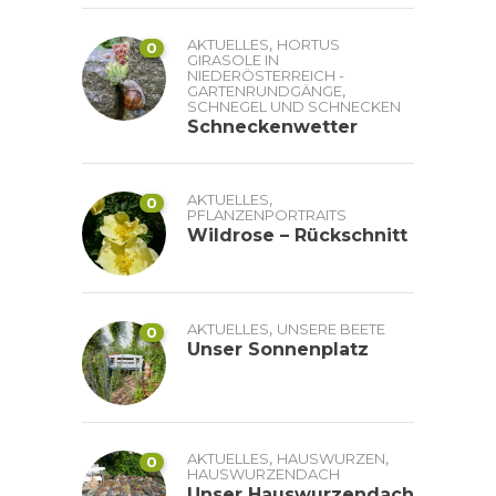
,
AKTUELLES
HORTUS
0
GIRASOLE IN
NIEDERÖSTERREICH -
,
GARTENRUNDGÄNGE
SCHNEGEL UND SCHNECKEN
Schneckenwetter
,
AKTUELLES
0
PFLANZENPORTRAITS
Wildrose – Rückschnitt
,
AKTUELLES
UNSERE BEETE
0
Unser Sonnenplatz
,
,
AKTUELLES
HAUSWURZEN
0
HAUSWURZENDACH
Unser Hauswurzendach