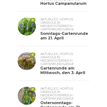
Hortus Campanularum
,
AKTUELLES
HORTUS
0
GIRASOLE IN
NIEDERÖSTERREICH -
GARTENRUNDGÄNGE
Sonntags-Gartenrunde
am 21. April
,
AKTUELLES
HORTUS
0
GIRASOLE IN
NIEDERÖSTERREICH -
GARTENRUNDGÄNGE
Gartenrunde am
Mittwoch, den 3. April
,
AKTUELLES
HORTUS
0
GIRASOLE IN
NIEDERÖSTERREICH -
GARTENRUNDGÄNGE
Ostersonntags-