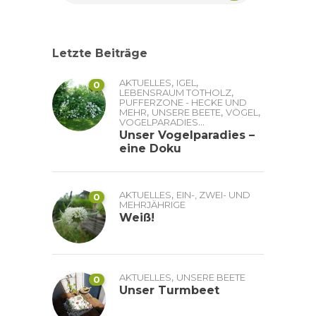
Letzte Beiträge
,
,
AKTUELLES
IGEL
0
,
LEBENSRAUM TOTHOLZ
PUFFERZONE - HECKE UND
,
,
,
MEHR
UNSERE BEETE
VÖGEL
...
VOGELPARADIES
Unser Vogelparadies –
eine Doku
,
AKTUELLES
EIN-, ZWEI- UND
0
MEHRJÄHRIGE
Weiß!
,
AKTUELLES
UNSERE BEETE
0
Unser Turmbeet