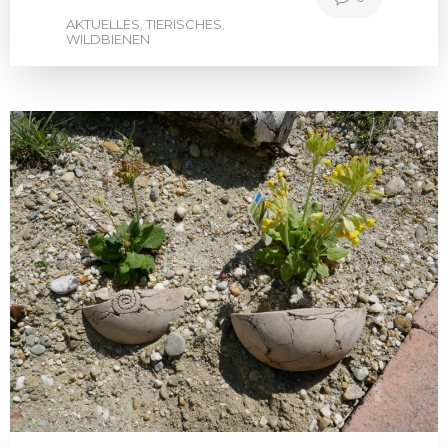
AKTUELLES
TIERISCHES
,
,
WILDBIENEN