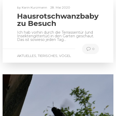
by
Karin Kurzmann
28. Mai 2020
Hausrotschwanzbaby
zu Besuch
Ich hab vorhin durch die Terrassentür (und
Insektengittertür) in den Garten geschaut.
Das ist sowieso jeden Tag…
0
AKTUELLES
TIERISCHES
VÖGEL
,
,