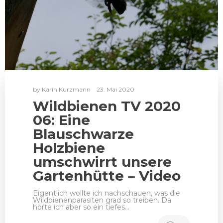
by
Karin Kurzmann
23. Mai 2020
Wildbienen TV 2020
06: Eine
Blauschwarze
Holzbiene
umschwirrt unsere
Gartenhütte – Video
Eigentlich wollte ich nachschauen, was die
Wildbienenparasiten grad so treiben. Da
hörte ich aber so ein tiefes…