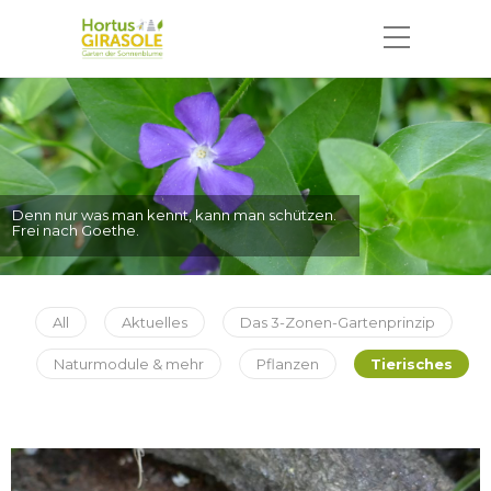
Der größte Glückspilz ist derjenige,
der das kleine Glück erkennt.
All
Aktuelles
Das 3-Zonen-Gartenprinzip
Naturmodule & mehr
Pflanzen
Tierisches