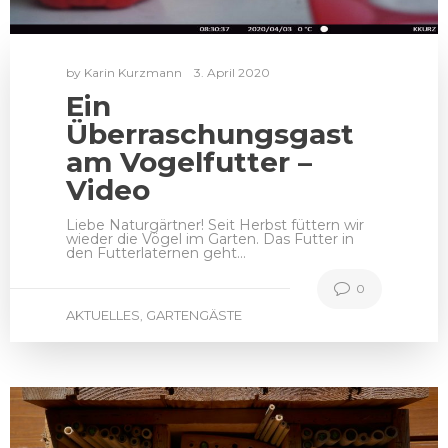
by
Karin Kurzmann
3. April 2020
Ein
Überraschungsgast
am Vogelfutter –
Video
Liebe Naturgärtner! Seit Herbst füttern wir
wieder die Vögel im Garten. Das Futter in
den Futterlaternen geht…
0
AKTUELLES
GARTENGÄSTE
,