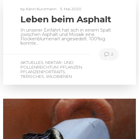
by
Karin Kurzmann
5. Mai 2020
Leben beim Asphalt
In unserer Einfahrt hat sich in einem Spalt
zwischen Asphalt und Mosaik eine
Flockenblumenart angesiedelt. 100%ig
konnte…
2
AKTUELLES
NEKTAR- UND
,
POLLENREICHTUM
PFLANZEN
,
,
PFLANZENPORTRAITS
,
TIERISCHES
WILDBIENEN
,