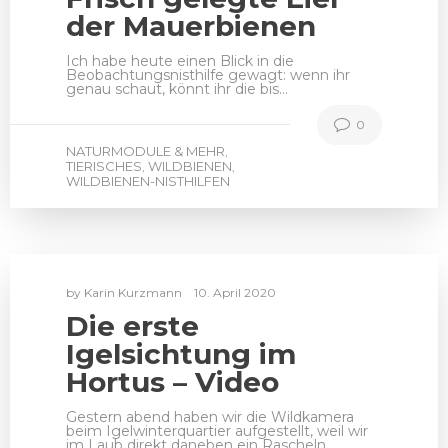
der Mauerbienen
Ich habe heute einen Blick in die
Beobachtungsnisthilfe gewagt: wenn ihr
genau schaut, könnt ihr die bis…
0
NATURMODULE & MEHR
,
TIERISCHES
WILDBIENEN
,
,
WILDBIENEN-NISTHILFEN
by
Karin Kurzmann
10. April 2020
Die erste
Igelsichtung im
Hortus – Video
Gestern abend haben wir die Wildkamera
beim Igelwinterquartier aufgestellt, weil wir
im Laub direkt daneben ein Rascheln…