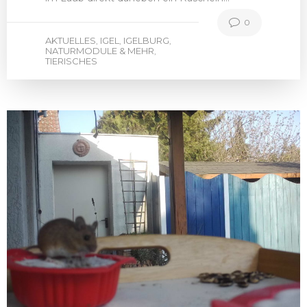
0
AKTUELLES
IGEL
IGELBURG
,
,
,
NATURMODULE & MEHR
,
TIERISCHES