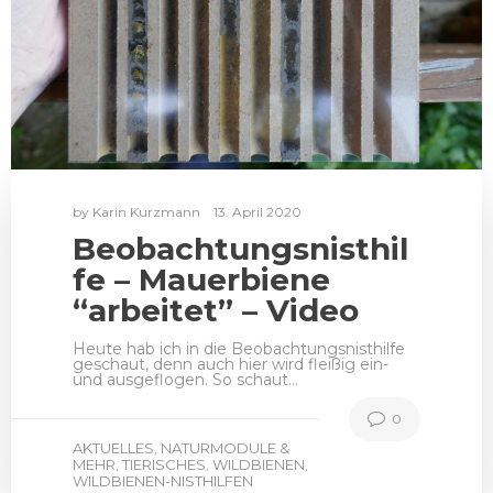
by
Karin Kurzmann
13. April 2020
Beobachtungsnisthil
fe – Mauerbiene
“arbeitet” – Video
Heute hab ich in die Beobachtungsnisthilfe
geschaut, denn auch hier wird fleißig ein-
und ausgeflogen. So schaut…
0
AKTUELLES
NATURMODULE &
,
MEHR
TIERISCHES
WILDBIENEN
,
,
,
WILDBIENEN-NISTHILFEN