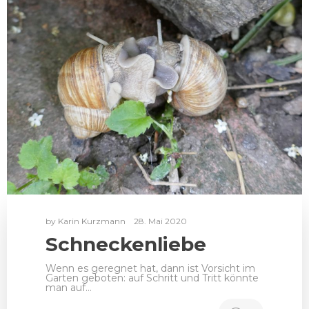
by
Karin Kurzmann
28. Mai 2020
Schneckenliebe
Wenn es geregnet hat, dann ist Vorsicht im
Garten geboten: auf Schritt und Tritt könnte
man auf…