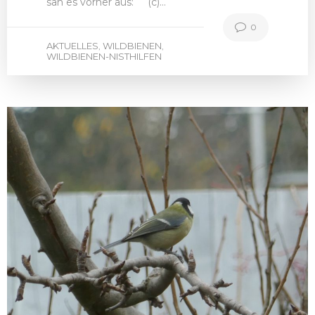
sah es vorher aus: (c)…
0
AKTUELLES
WILDBIENEN
,
,
WILDBIENEN-NISTHILFEN