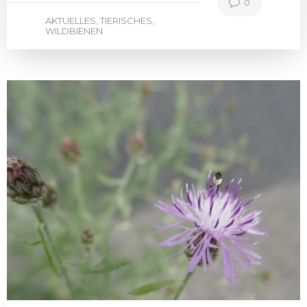
0
AKTUELLES
TIERISCHES
,
,
WILDBIENEN